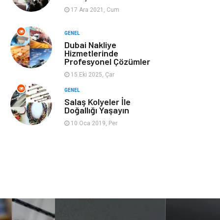
17 Ara 2021, Cum
Ev İşleri
Evlilik Rehberi
GENEL
Dubai Nakliye
Mobilya
göz sağlığı
Hizmetlerinde
Profesyonel Çözümler
Astroloji
Sigorta
15 Eki 2025, Çar
GENEL
Cam
Mermer
Salaş Kolyeler İle
Doğallığı Yaşayın
Bebek Giyim
Veteriner
10 Oca 2019, Per
oğlak burcu kadını
akne sorunu
Çadır
Yazı Tahtaları
Pet Malzemeleri