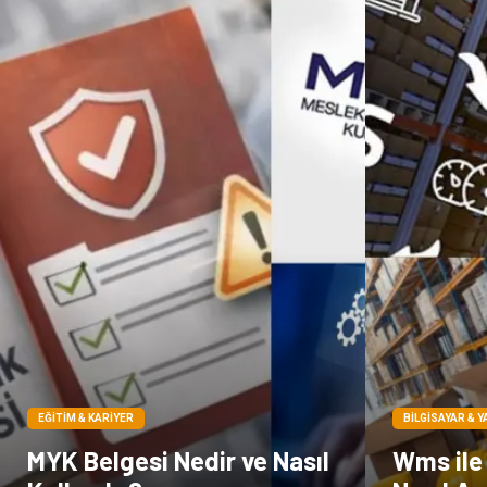
EĞITIM & KARIYER
BILGISAYAR & Y
MYK Belgesi Nedir ve Nasıl
Wms ile