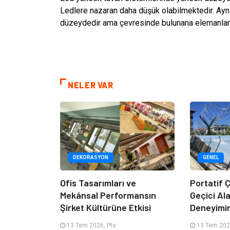
Ledlere nazaran daha düşük olabilmektedir. Aynı 
düzeydedir ama çevresinde bulunana elemanları
NELER VAR
DEKORASYON
GENEL
Ofis Tasarımları ve
Portatif Ç
Mekânsal Performansın
Geçici Al
Şirket Kültürüne Etkisi
Deneyimi
13 Tem 2026, Pts
13 Tem 202