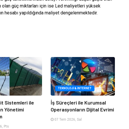
olan güç miktarları için ise Led maliyetleri yüksek
n hesabı yapıldığında maliyet dengelenmektedir.
TEKNOLOJI & İNTERNET
it Sistemleri ile
İş Süreçleri ile Kurumsal
an Yönetimi
Operasyonların Dijital Evrimi
m
07 Tem 2026, Sal
6, Pts