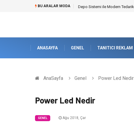
BU ARALAR MODA
Depo Sistemi ile Modern Tedarik
ANASAYFA
GENEL
TANITICI REKLAM
AnaSayfa
Genel
Power Led Nedir
Power Led Nedir
Ağu 2018, Çar
GENEL