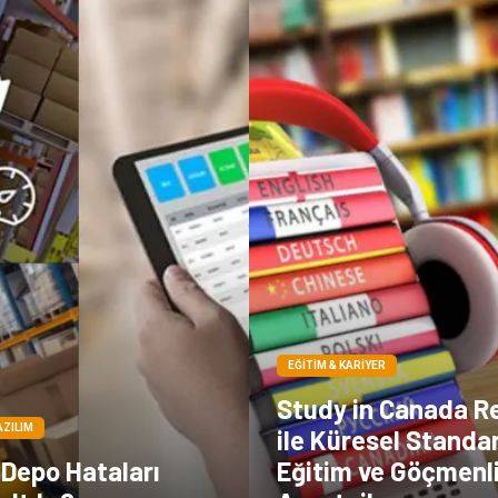
EĞITIM & KARIYER
Study in Canada R
AZILIM
ile Küresel Standa
 Depo Hataları
Eğitim ve Göçmenl