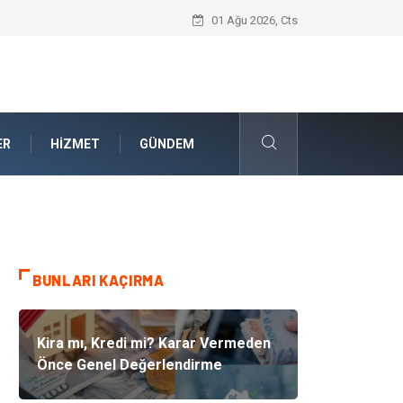
Akrilik Boyama Seti ile Evinizde Dijitald
01 Ağu 2026, Cts
ER
HIZMET
GÜNDEM
BUNLARI KAÇIRMA
Kira mı, Kredi mi? Karar Vermeden
Önce Genel Değerlendirme