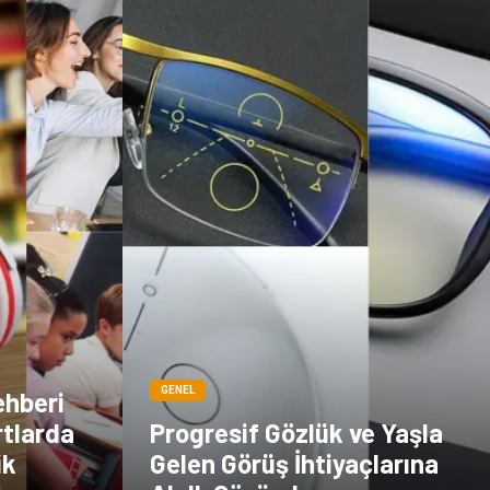
GENEL
ehberi
rtlarda
Progresif Gözlük ve Yaşla
ik
Gelen Görüş İhtiyaçlarına