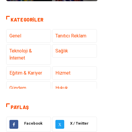
KATEGORILER
Genel
Tanıtıcı Reklam
Teknoloji &
Sağlık
İnternet
Eğitim & Kariyer
Hizmet
Gündem
Hukuk
Moda
Sağlıklı Yaşam
PAYLAŞ
Güzellik & Bakım
Otomotiv
Facebook
X / Twitter
X