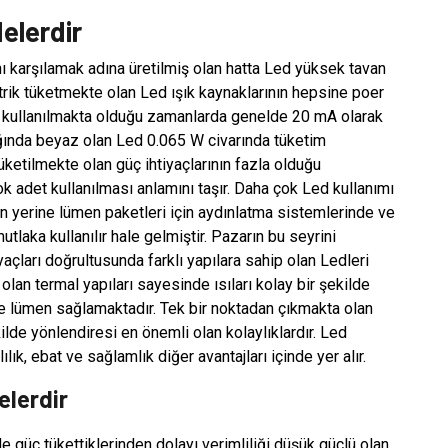
elerdir
ını karşılamak adına üretilmiş olan hatta Led yüksek tavan
trik tüketmekte olan Led ışık kaynaklarının hepsine poer
de kullanılmakta olduğu zamanlarda genelde 20 mA olarak
ığında beyaz olan Led 0.065 W civarında tüketim
üketilmekte olan güç ihtiyaçlarının fazla olduğu
k adet kullanılması anlamını taşır. Daha çok Led kullanımı
nun yerine lümen paketleri için aydınlatma sistemlerinde ve
tlaka kullanılır hale gelmiştir. Pazarın bu seyrini
yaçları doğrultusunda farklı yapılara sahip olan Ledleri
olan termal yapıları sayesinde ısıları kolay bir şekilde
 ve lümen sağlamaktadır. Tek bir noktadan çıkmakta olan
ilde yönlendiresi en önemli olan kolaylıklardır. Led
lık, ebat ve sağlamlık diğer avantajları içinde yer alır.
elerdir
güç tükettiklerinden dolayı verimliliği düşük güçlü olan