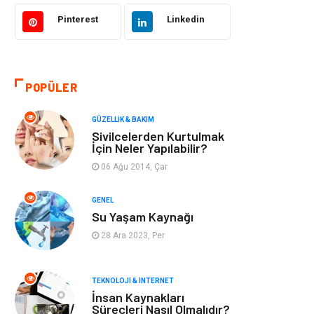
Bilgisayar &
Tatil
Yazılım
Pinterest
Linkedin
Makine
Dekorasyon
POPÜLER
Giyim
Alışveriş
GÜZELLIK & BAKIM
Yeme & İçme
Gıda
Sivilcelerden Kurtulmak
İçin Neler Yapılabilir?
Keyif & Hobi
Organizasyon
06 Ağu 2014, Çar
Müzik
Gençlik & Eğlence
GENEL
Su Yaşam Kaynağı
Gayrimenkul
Spor
28 Ara 2023, Per
Finans& Ekonomi
Anne & Çocuk
TEKNOLOJI & İNTERNET
İnsan Kaynakları
Genel Kültür
Emlak
Süreçleri Nasıl Olmalıdır?