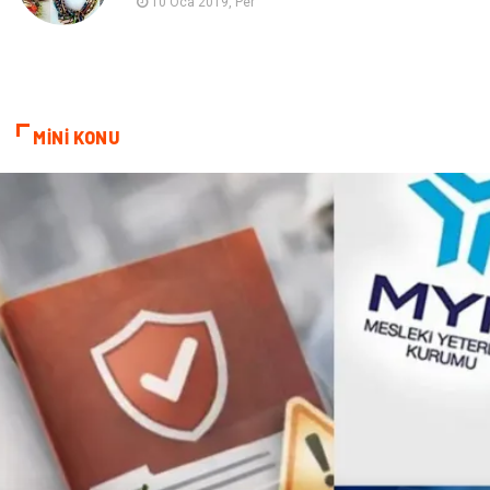
10 Oca 2019, Per
Cam
Mermer
Bebek Giyim
Veteriner
MİNİ KONU
oğlak burcu kadını
akne sorunu
Çadır
Yazı Tahtaları
Pet Malzemeleri