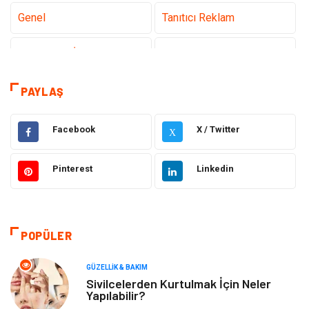
Genel
Tanıtıcı Reklam
Teknoloji & İnternet
Sağlık
Eğitim & Kariyer
Hizmet
PAYLAŞ
Gündem
Hukuk
Facebook
X / Twitter
X
Moda
Sağlıklı Yaşam
Pinterest
Linkedin
Güzellik & Bakım
Otomotiv
Bilgisayar & Yazılım
Tatil
POPÜLER
Makine
Dekorasyon
GÜZELLIK & BAKIM
Sivilcelerden Kurtulmak İçin Neler
Yapılabilir?
Giyim
Alışveriş