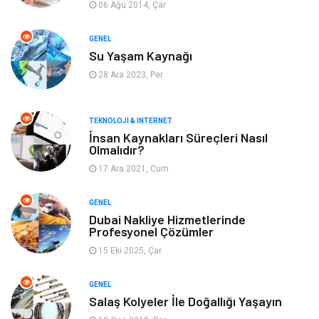
06 Ağu 2014, Çar
Yeme & İçme
Gıda
GENEL
Su Yaşam Kaynağı
Keyif & Hobi
Organizasyon
28 Ara 2023, Per
Müzik
Gençlik & Eğlence
TEKNOLOJI & İNTERNET
Gayrimenkul
Spor
İnsan Kaynakları Süreçleri Nasıl
Olmalıdır?
17 Ara 2021, Cum
Finans& Ekonomi
Anne & Çocuk
GENEL
Genel Kültür
Emlak
Dubai Nakliye Hizmetlerinde
Profesyonel Çözümler
Ev İşleri
Evlilik Rehberi
15 Eki 2025, Çar
Mobilya
göz sağlığı
GENEL
Salaş Kolyeler İle Doğallığı Yaşayın
Astroloji
Sigorta