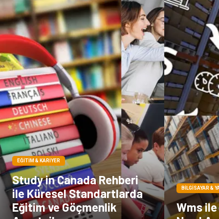
EĞITIM & KARIYER
Study in Canada Rehberi
BILGISAYAR & Y
ile Küresel Standartlarda
Eğitim ve Göçmenlik
Wms ile