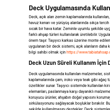
Deck Uygulamasında Kullanı
Deck, açık alan zemin kaplamalarında kullanılan,
havuz kenarı ve yürüyüş alanlarında sıkça terc
sıcak bir hava katar. Zeminle uyumlu şekilde uyg
farklı ahşap türleri kullanılarak üretilebilir. U
önem taşır. Taşıyıcı karkas üzerine monte edile
uygulanan bir deck sistemi, açık alanların daha ku
bilgi sahibi olmak için
https://www.tabiatahsap
Deck Uzun Süreli Kullanım İçin 
Deck uygulamasında kullanılan malzemeler, sistem
kaplamalarında çam, iroko veya teak gibi ağaç türl
özellikler sunar. Taşıyıcı sistemde kullanılan kir
elemanları, paslanmaya karşı dayanıklı malzemel
koruyucu ürünler, ahşabın doğal yapısını koruma
sirkülasyonunu sağlayacak boşluklar bırakılır. 
şekilde kullanılmasını destekler. Deck sistemle