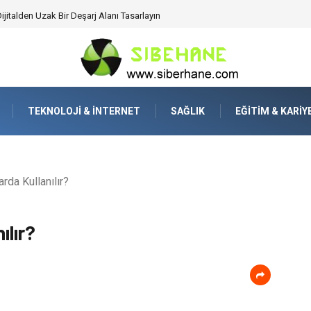
ijitalden Uzak Bir Deşarj Alanı Tasarlayın
TEKNOLOJI & İNTERNET
SAĞLIK
EĞITIM & KARIY
rda Kullanılır?
ılır?