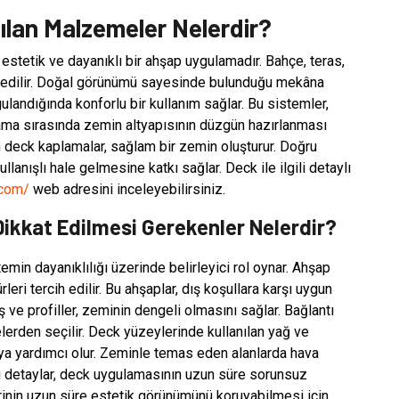
lan Malzemeler Nelerdir?
 estetik ve dayanıklı bir ahşap uygulamadır. Bahçe, teras,
ih edilir. Doğal görünümü sayesinde bulunduğu mekâna
ulandığında konforlu bir kullanım sağlar. Bu sistemler,
ygulama sırasında zemin altyapısının düzgün hazırlanması
n deck kaplamalar, sağlam bir zemin oluşturur. Doğru
llanışlı hale gelmesine katkı sağlar. Deck ile ilgili detaylı
.com/
web adresini inceleyebilirsiniz.
Dikkat Edilmesi Gerekenler Nelerdir?
in dayanıklılığı üzerinde belirleyici rol oynar. Ahşap
eri tercih edilir. Bu ahşaplar, dış koşullara karşı uygun
iş ve profiller, zeminin dengeli olmasını sağlar. Bağlantı
erden seçilir. Deck yüzeylerinde kullanılan yağ ve
ya yardımcı olur. Zeminle temas eden alanlarda hava
Bu detaylar, deck uygulamasının uzun süre sorunsuz
rinin uzun süre estetik görünümünü koruyabilmesi için