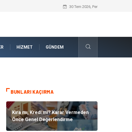
Güvenilir Chip Satışı: Dijital Masa Oyun
30 Tem 2026, Per
ER
HIZMET
GÜNDEM
BUNLARI KAÇIRMA
Kira mı, Kredi mi? Karar Vermeden
Önce Genel Değerlendirme