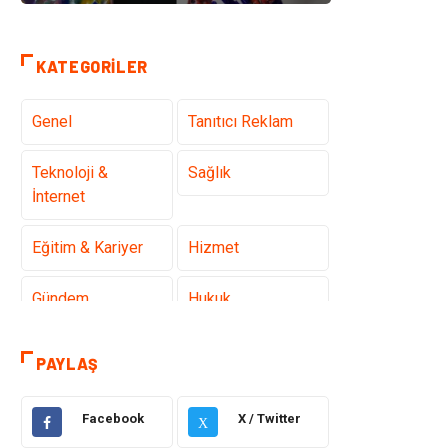
KATEGORILER
Genel
Tanıtıcı Reklam
Teknoloji &
Sağlık
İnternet
Eğitim & Kariyer
Hizmet
Gündem
Hukuk
Moda
Sağlıklı Yaşam
PAYLAŞ
Güzellik & Bakım
Otomotiv
Facebook
X / Twitter
X