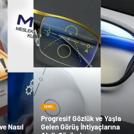
GENEL
Progresif Gözlük ve Yaşla
ve Nasıl
Gelen Görüş İhtiyaçlarına