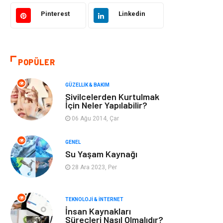
Bilgisayar &
Tatil
Yazılım
Pinterest
Linkedin
Makine
Dekorasyon
POPÜLER
Giyim
Alışveriş
GÜZELLIK & BAKIM
Yeme & İçme
Gıda
Sivilcelerden Kurtulmak
İçin Neler Yapılabilir?
Keyif & Hobi
Organizasyon
06 Ağu 2014, Çar
Müzik
Gençlik & Eğlence
GENEL
Su Yaşam Kaynağı
Gayrimenkul
Spor
28 Ara 2023, Per
Finans& Ekonomi
Anne & Çocuk
TEKNOLOJI & İNTERNET
İnsan Kaynakları
Genel Kültür
Emlak
Süreçleri Nasıl Olmalıdır?