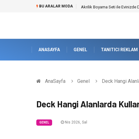
BU ARALAR MODA
Akrilik Boyama Seti ile Evinizde D
ANASAYFA
GENEL
TANITICI REKLAM
AnaSayfa
Genel
Deck Hangi Alanla
Deck Hangi Alanlarda Kullan
Nis 2026, Sal
GENEL