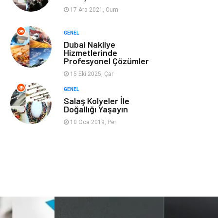
17 Ara 2021, Cum
Ev İşleri
Evlilik Rehberi
GENEL
Dubai Nakliye
Mobilya
göz sağlığı
Hizmetlerinde
Profesyonel Çözümler
Astroloji
Sigorta
15 Eki 2025, Çar
GENEL
Cam
Mermer
Salaş Kolyeler İle
Doğallığı Yaşayın
Bebek Giyim
Veteriner
10 Oca 2019, Per
oğlak burcu kadını
akne sorunu
Çadır
Yazı Tahtaları
Pet Malzemeleri