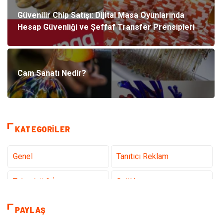
Güvenilir Chip Satışı: Dijital Masa Oyunlarında
Hesap Güvenliği ve Şeffaf Transfer Prensipleri
Cam Sanatı Nedir?
KATEGORILER
Genel
Tanıtıcı Reklam
Teknoloji & İnternet
Sağlık
Eğitim & Kariyer
Hizmet
PAYLAŞ