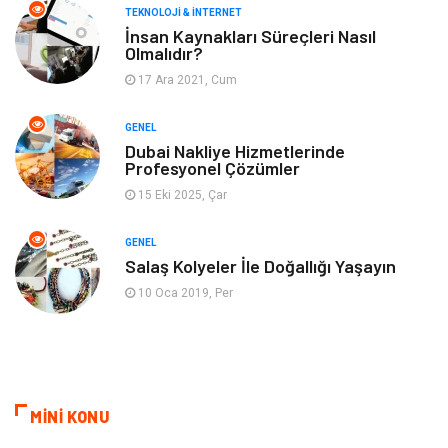
TEKNOLOJI & İNTERNET
Gayrimenkul
Spor
İnsan Kaynakları Süreçleri Nasıl
Olmalıdır?
17 Ara 2021, Cum
Finans& Ekonomi
Anne & Çocuk
GENEL
Genel Kültür
Emlak
Dubai Nakliye Hizmetlerinde
Profesyonel Çözümler
Ev İşleri
Evlilik Rehberi
15 Eki 2025, Çar
Mobilya
göz sağlığı
GENEL
Salaş Kolyeler İle Doğallığı Yaşayın
Astroloji
Sigorta
10 Oca 2019, Per
Cam
Mermer
Bebek Giyim
Veteriner
MİNİ KONU
oğlak burcu kadını
akne sorunu