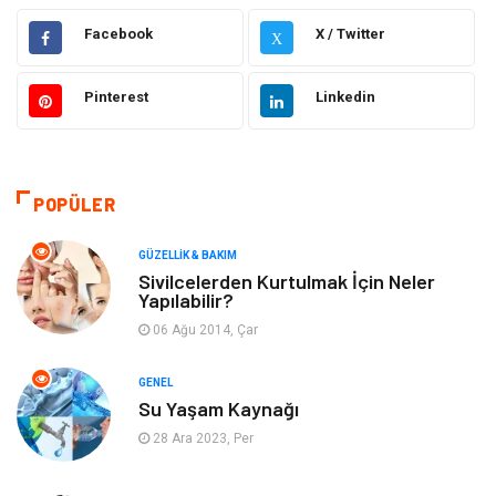
Gündem
Hukuk
Facebook
X / Twitter
X
Moda
Sağlıklı Yaşam
Pinterest
Linkedin
Güzellik & Bakım
Otomotiv
Bilgisayar & Yazılım
Tatil
POPÜLER
Makine
Dekorasyon
GÜZELLIK & BAKIM
Sivilcelerden Kurtulmak İçin Neler
Yapılabilir?
Giyim
Alışveriş
06 Ağu 2014, Çar
Yeme & İçme
Gıda
GENEL
Su Yaşam Kaynağı
Keyif & Hobi
Organizasyon
28 Ara 2023, Per
Müzik
Gençlik & Eğlence