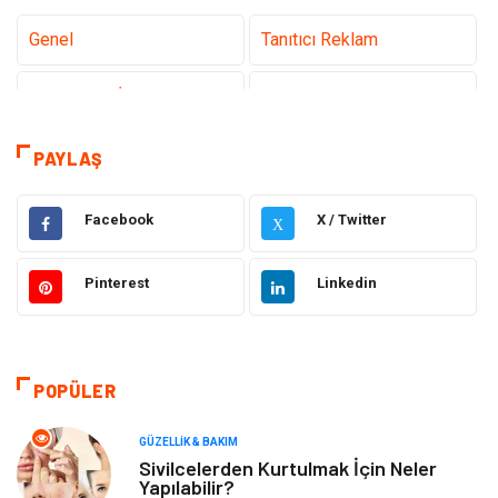
Genel
Tanıtıcı Reklam
Teknoloji & İnternet
Sağlık
Eğitim & Kariyer
Hizmet
PAYLAŞ
Gündem
Hukuk
Facebook
X / Twitter
X
Moda
Sağlıklı Yaşam
Pinterest
Linkedin
Güzellik & Bakım
Otomotiv
Bilgisayar & Yazılım
Tatil
POPÜLER
Makine
Dekorasyon
GÜZELLIK & BAKIM
Sivilcelerden Kurtulmak İçin Neler
Yapılabilir?
Giyim
Alışveriş