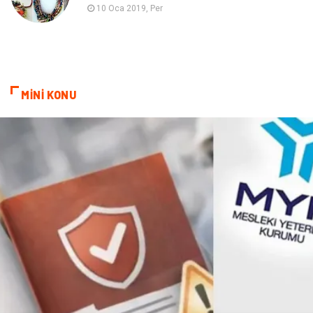
Astroloji
Sigorta
10 Oca 2019, Per
Cam
Mermer
Bebek Giyim
Veteriner
MİNİ KONU
oğlak burcu kadını
akne sorunu
Çadır
Yazı Tahtaları
Pet Malzemeleri