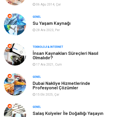
06 Ağu 2014, Çar
Yeme & İçme
Gıda
GENEL
Su Yaşam Kaynağı
Keyif & Hobi
Organizasyon
28 Ara 2023, Per
Müzik
Gençlik & Eğlence
TEKNOLOJI & İNTERNET
Gayrimenkul
Spor
İnsan Kaynakları Süreçleri Nasıl
Olmalıdır?
17 Ara 2021, Cum
Finans& Ekonomi
Anne & Çocuk
GENEL
Genel Kültür
Emlak
Dubai Nakliye Hizmetlerinde
Profesyonel Çözümler
Ev İşleri
Evlilik Rehberi
15 Eki 2025, Çar
Mobilya
göz sağlığı
GENEL
Salaş Kolyeler İle Doğallığı Yaşayın