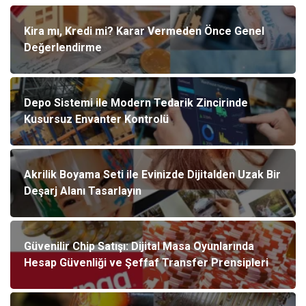
Kira mı, Kredi mi? Karar Vermeden Önce Genel
Değerlendirme
Depo Sistemi ile Modern Tedarik Zincirinde
Kusursuz Envanter Kontrolü
Akrilik Boyama Seti ile Evinizde Dijitalden Uzak Bir
Deşarj Alanı Tasarlayın
Güvenilir Chip Satışı: Dijital Masa Oyunlarında
Hesap Güvenliği ve Şeffaf Transfer Prensipleri