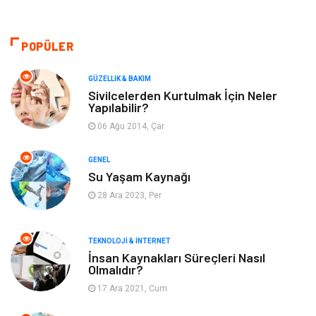
Güzellik & Bakım
Otomotiv
Bilgisayar & Yazılım
Tatil
POPÜLER
Makine
Dekorasyon
GÜZELLIK & BAKIM
Sivilcelerden Kurtulmak İçin Neler
Yapılabilir?
Giyim
Alışveriş
06 Ağu 2014, Çar
Yeme & İçme
Gıda
GENEL
Su Yaşam Kaynağı
Keyif & Hobi
Organizasyon
28 Ara 2023, Per
Müzik
Gençlik & Eğlence
TEKNOLOJI & İNTERNET
Gayrimenkul
Spor
İnsan Kaynakları Süreçleri Nasıl
Olmalıdır?
17 Ara 2021, Cum
Finans& Ekonomi
Anne & Çocuk