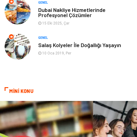
GENEL
Genel Kültür
Emlak
Dubai Nakliye Hizmetlerinde
Profesyonel Çözümler
Ev İşleri
Evlilik Rehberi
15 Eki 2025, Çar
Mobilya
göz sağlığı
GENEL
Salaş Kolyeler İle Doğallığı Yaşayın
Astroloji
Sigorta
10 Oca 2019, Per
Cam
Mermer
Bebek Giyim
Veteriner
MİNİ KONU
oğlak burcu kadını
akne sorunu
Çadır
Yazı Tahtaları
Pet Malzemeleri