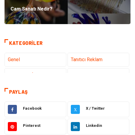
Cam Sanatı Nedir?
KATEGORILER
Genel
Tanıtıcı Reklam
Teknoloji & İnternet
Sağlık
Eğitim & Kariyer
Hizmet
PAYLAŞ
Gündem
Hukuk
Facebook
X / Twitter
X
Moda
Sağlıklı Yaşam
Pinterest
Linkedin