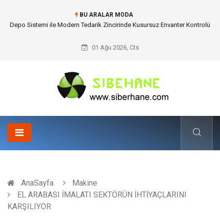
BU ARALAR MODA
Akrilik Boyama Seti ile Evinizde Dijitalden Uzak Bir Deşarj Alanı Tasarlayın
01 Ağu 2026, Cts
AnaSayfa
Makine
EL ARABASI İMALATI SEKTÖRÜN İHTİYAÇLARINI
KARŞILIYOR