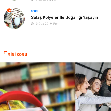
Mobilya
göz sağlığı
GENEL
Salaş Kolyeler İle Doğallığı Yaşayın
Astroloji
Sigorta
10 Oca 2019, Per
Cam
Mermer
Bebek Giyim
Veteriner
MİNİ KONU
oğlak burcu kadını
akne sorunu
Çadır
Yazı Tahtaları
Pet Malzemeleri