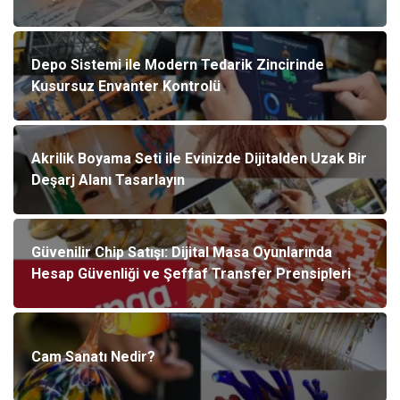
Depo Sistemi ile Modern Tedarik Zincirinde
Kusursuz Envanter Kontrolü
Akrilik Boyama Seti ile Evinizde Dijitalden Uzak Bir
Deşarj Alanı Tasarlayın
Güvenilir Chip Satışı: Dijital Masa Oyunlarında
Hesap Güvenliği ve Şeffaf Transfer Prensipleri
Cam Sanatı Nedir?