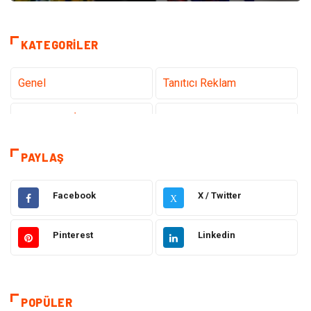
KATEGORILER
Genel
Tanıtıcı Reklam
Teknoloji & İnternet
Sağlık
Eğitim & Kariyer
Hizmet
PAYLAŞ
Gündem
Hukuk
Facebook
X / Twitter
X
Moda
Sağlıklı Yaşam
Pinterest
Linkedin
Güzellik & Bakım
Otomotiv
Bilgisayar & Yazılım
Tatil
POPÜLER