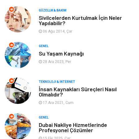
Makine
Dekorasyon
GÜZELLIK & BAKIM
Sivilcelerden Kurtulmak İçin Neler
Yapılabilir?
Giyim
Alışveriş
06 Ağu 2014, Çar
Yeme & İçme
Gıda
GENEL
Su Yaşam Kaynağı
Keyif & Hobi
Organizasyon
28 Ara 2023, Per
Müzik
Gençlik & Eğlence
TEKNOLOJI & İNTERNET
Gayrimenkul
Spor
İnsan Kaynakları Süreçleri Nasıl
Olmalıdır?
17 Ara 2021, Cum
Finans& Ekonomi
Anne & Çocuk
GENEL
Genel Kültür
Emlak
Dubai Nakliye Hizmetlerinde
Profesyonel Çözümler
Ev İşleri
Evlilik Rehberi
15 Eki 2025, Çar