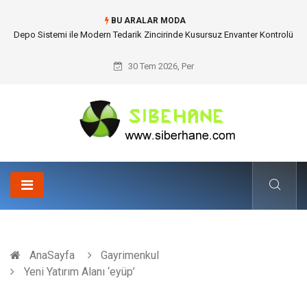
BU ARALAR MODA
Akrilik Boyama Seti ile Evinizde Dijitalden Uzak Bir Deşarj Alanı Tasarlayın
30 Tem 2026, Per
AnaSayfa
Gayrimenkul
Yeni Yatırım Alanı ‘eyüp’