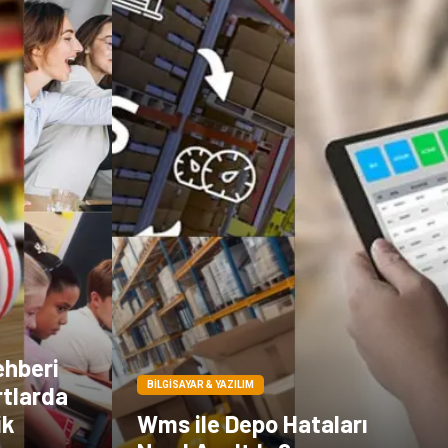
ehberi
BILGISAYAR & YAZILIM
rtlarda
ik
Wms ile Depo Hataları