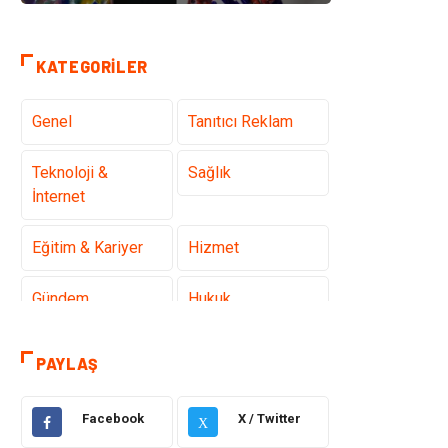
KATEGORILER
Genel
Tanıtıcı Reklam
Teknoloji &
Sağlık
İnternet
Eğitim & Kariyer
Hizmet
Gündem
Hukuk
Moda
Sağlıklı Yaşam
PAYLAŞ
Güzellik & Bakım
Otomotiv
Facebook
X / Twitter
X