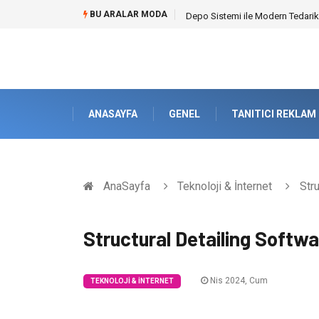
BU ARALAR MODA
Akrilik Boyama Seti ile Evinizde D
ANASAYFA
GENEL
TANITICI REKLAM
AnaSayfa
Teknoloji & İnternet
Stru
Structural Detailing Softwa
Nis 2024, Cum
TEKNOLOJI & İNTERNET