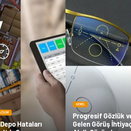
GENEL
AZILIM
Progresif Gözlük v
 Depo Hataları
Gelen Görüş İhtiya