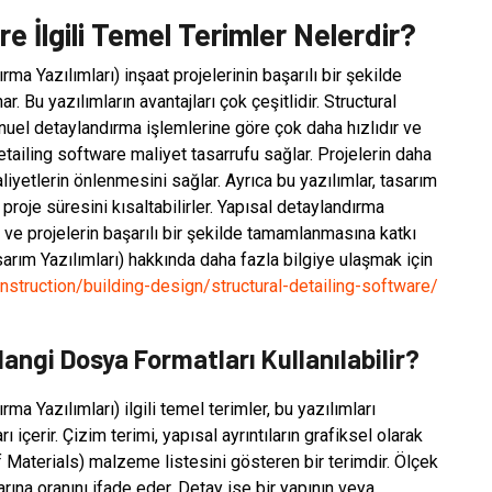
e İlgili Temel Terimler Nelerdir?
ma Yazılımları) inşaat projelerinin başarılı bir şekilde
r. Bu yazılımların avantajları çok çeşitlidir. Structural
nuel detaylandırma işlemlerine göre çok daha hızlıdır ve
 detailing software maliyet tasarrufu sağlar. Projelerin daha
iyetlerin önlenmesini sağlar. Ayrıca bu yazılımlar, tasarım
proje süresini kısaltabilirler. Yapısal detaylandırma
rır ve projelerin başarılı bir şekilde tamamlanmasına katkı
sarım Yazılımları) hakkında daha fazla bilgiye ulaşmak için
nstruction/building-design/structural-detailing-software/
angi Dosya Formatları Kullanılabilir?
ma Yazılımları) ilgili temel terimler, bu yazılımları
içerir. Çizim terimi, yapısal ayrıntıların grafiksel olarak
of Materials) malzeme listesini gösteren bir terimdir. Ölçek
rına oranını ifade eder. Detay ise bir yapının veya