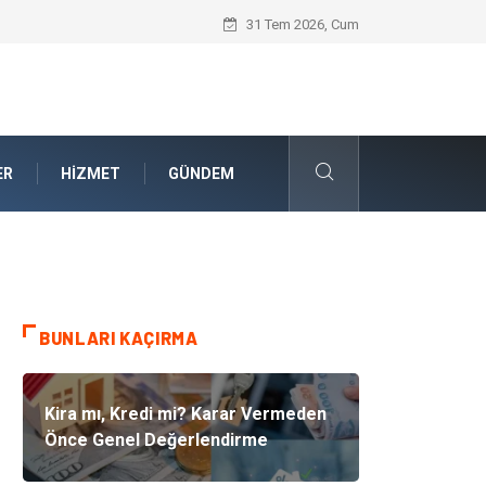
Güvenilir Chip Satışı: Dijital Masa Oyun
31 Tem 2026, Cum
ER
HIZMET
GÜNDEM
BUNLARI KAÇIRMA
Kira mı, Kredi mi? Karar Vermeden
Önce Genel Değerlendirme