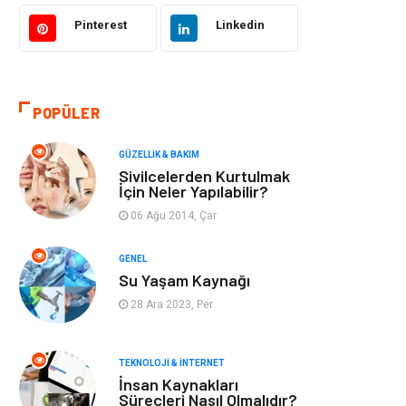
Bilgisayar &
Tatil
Yazılım
Pinterest
Linkedin
Makine
Dekorasyon
POPÜLER
Giyim
Alışveriş
GÜZELLIK & BAKIM
Yeme & İçme
Gıda
Sivilcelerden Kurtulmak
İçin Neler Yapılabilir?
Keyif & Hobi
Organizasyon
06 Ağu 2014, Çar
Müzik
Gençlik & Eğlence
GENEL
Su Yaşam Kaynağı
Gayrimenkul
Spor
28 Ara 2023, Per
Finans& Ekonomi
Anne & Çocuk
TEKNOLOJI & İNTERNET
İnsan Kaynakları
Genel Kültür
Emlak
Süreçleri Nasıl Olmalıdır?