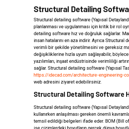
Structural Detailing Softwar
Structural detailing software (Yapısal Detaylandır
planlanması ve uygulanması için kritik bir rol oyna
detailing software hız ve doğruluk sağlarlar. Ma
insan hatalarını en aza indirir. Ayrıca Structural
verimli bir şekilde yönetilmesini ve gereksiz mal
değişikliklerine hızla uyum sağlayabilir, böylece 
yazılımları, inşaat endüstrisinde verimliliği artı
sağlar. Structural detailing software (Yapısal Ta
https://idecad.com/architecture-engineering-co
web adresini ziyaret edebilirsiniz.
Structural Detailing Software H
Structural detailing software (Yapısal Detaylandır
kullanırken anlaşılması gereken önemli kavramları 
temsil edildiği belgeleri ifade eder. BOM (Bill 
ise çizimlerdeki boyutların gerçek dünya boyutla