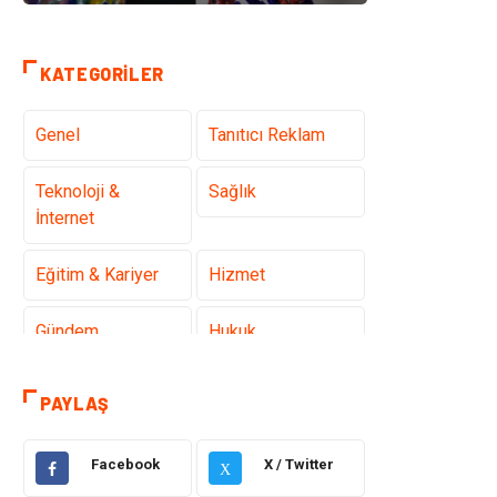
KATEGORILER
Genel
Tanıtıcı Reklam
Teknoloji &
Sağlık
İnternet
Eğitim & Kariyer
Hizmet
Gündem
Hukuk
Moda
Sağlıklı Yaşam
PAYLAŞ
Güzellik & Bakım
Otomotiv
Facebook
X / Twitter
X