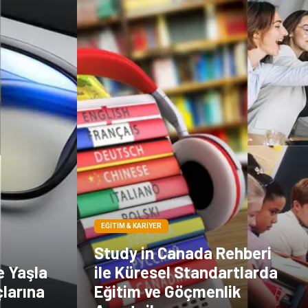
EĞITIM & KARIYER
Study in Canada Rehberi
e Yaşla
ile Küresel Standartlarda
çlarına
Eğitim ve Göçmenlik