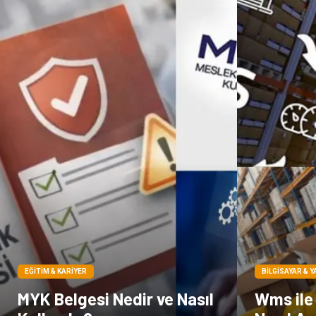
EĞITIM & KARIYER
BILGISAYAR & Y
MYK Belgesi Nedir ve Nasıl
Wms ile