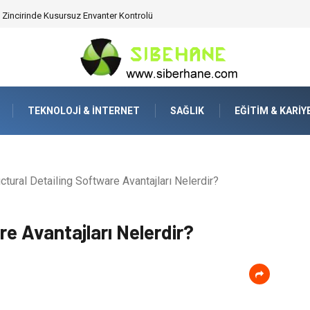
ijitalden Uzak Bir Deşarj Alanı Tasarlayın
TEKNOLOJI & İNTERNET
SAĞLIK
EĞITIM & KARIY
ctural Detailing Software Avantajları Nelerdir?
re Avantajları Nelerdir?