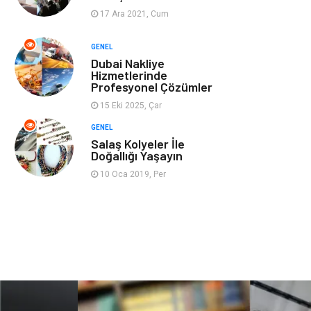
17 Ara 2021, Cum
Ev İşleri
Evlilik Rehberi
GENEL
Dubai Nakliye
Mobilya
göz sağlığı
Hizmetlerinde
Profesyonel Çözümler
Astroloji
Sigorta
15 Eki 2025, Çar
GENEL
Cam
Mermer
Salaş Kolyeler İle
Doğallığı Yaşayın
Bebek Giyim
Veteriner
10 Oca 2019, Per
oğlak burcu kadını
akne sorunu
Çadır
Yazı Tahtaları
Pet Malzemeleri