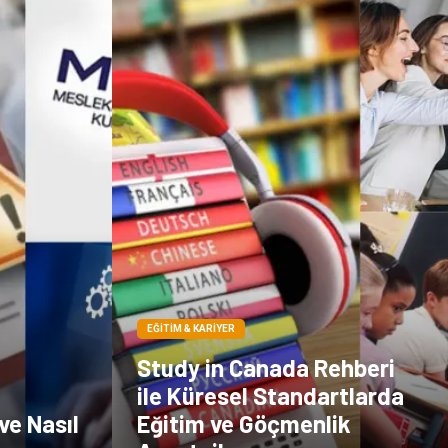
EĞITIM & KARIYER
Study in Canada Rehberi
ile Küresel Standartlarda
ve Nasıl
Eğitim ve Göçmenlik