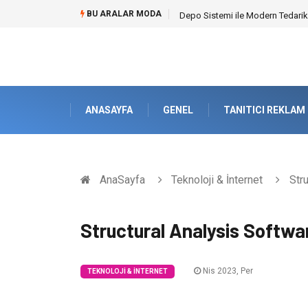
BU ARALAR MODA
Akrilik Boyama Seti ile Evinizde D
ANASAYFA
GENEL
TANITICI REKLAM
AnaSayfa
Teknoloji & İnternet
Stru
Structural Analysis Softwa
Nis 2023, Per
TEKNOLOJI & İNTERNET