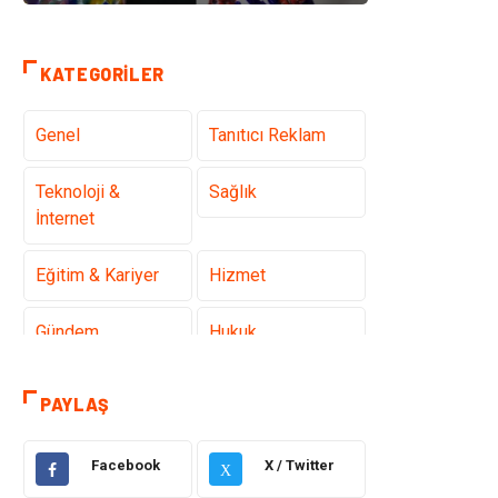
KATEGORILER
Genel
Tanıtıcı Reklam
Teknoloji &
Sağlık
İnternet
Eğitim & Kariyer
Hizmet
Gündem
Hukuk
Moda
Sağlıklı Yaşam
PAYLAŞ
Güzellik & Bakım
Otomotiv
Facebook
X / Twitter
X