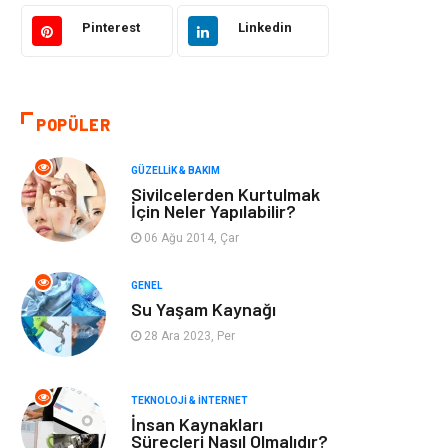
Bilgisayar &
Tatil
Yazılım
Pinterest
Linkedin
Makine
Dekorasyon
POPÜLER
Giyim
Alışveriş
GÜZELLIK & BAKIM
Yeme & İçme
Gıda
Sivilcelerden Kurtulmak
İçin Neler Yapılabilir?
Keyif & Hobi
Organizasyon
06 Ağu 2014, Çar
Müzik
Gençlik & Eğlence
GENEL
Su Yaşam Kaynağı
Gayrimenkul
Spor
28 Ara 2023, Per
Finans& Ekonomi
Anne & Çocuk
TEKNOLOJI & İNTERNET
İnsan Kaynakları
Genel Kültür
Emlak
Süreçleri Nasıl Olmalıdır?