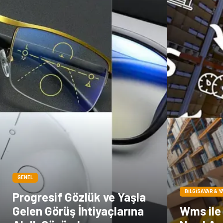
GENEL
BILGISAYAR & Y
Progresif Gözlük ve Yaşla
Gelen Görüş İhtiyaçlarına
Wms ile