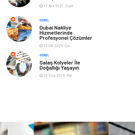
17 Ara 2021, Cum
Ev İşleri
Evlilik Rehberi
GENEL
Dubai Nakliye
Mobilya
göz sağlığı
Hizmetlerinde
Profesyonel Çözümler
Astroloji
Sigorta
15 Eki 2025, Çar
GENEL
Cam
Mermer
Salaş Kolyeler İle
Doğallığı Yaşayın
Bebek Giyim
Veteriner
10 Oca 2019, Per
oğlak burcu kadını
akne sorunu
Çadır
Yazı Tahtaları
Pet Malzemeleri