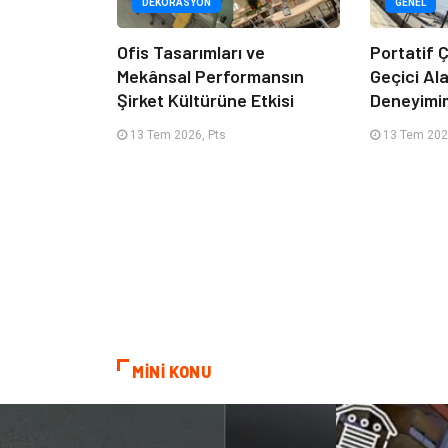
DEKORASYON
GENEL
Ofis Tasarımları ve
Portatif Ç
Mekânsal Performansın
Geçici Al
Şirket Kültürüne Etkisi
Deneyimi
13 Tem 2026, Pts
13 Tem 202
MİNİ KONU