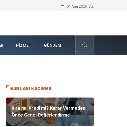
Güvenilir Chip Satışı: Dijital Masa Oyun
01 Ağu 2026, Cts
ER
HIZMET
GÜNDEM
BUNLARI KAÇIRMA
Kira mı, Kredi mi? Karar Vermeden
Önce Genel Değerlendirme