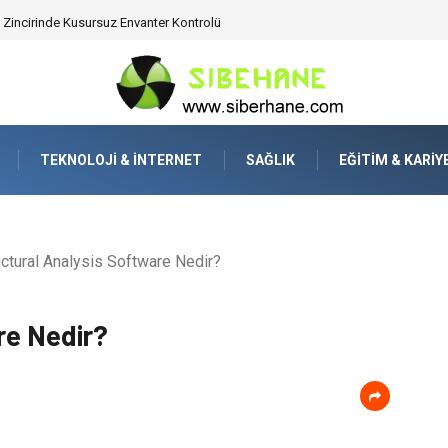
ijitalden Uzak Bir Deşarj Alanı Tasarlayın
TEKNOLOJI & İNTERNET
SAĞLIK
EĞITIM & KARIY
ctural Analysis Software Nedir?
re Nedir?