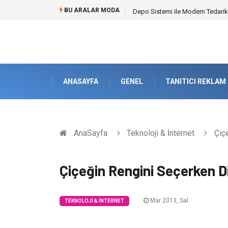
BU ARALAR MODA
Akrilik Boyama Seti ile Evinizde D
ANASAYFA
GENEL
TANITICI REKLAM
AnaSayfa
Teknoloji & İnternet
Çiçe
Çiçeğin Rengini Seçerken D
Mar 2013, Sal
TEKNOLOJI & İNTERNET