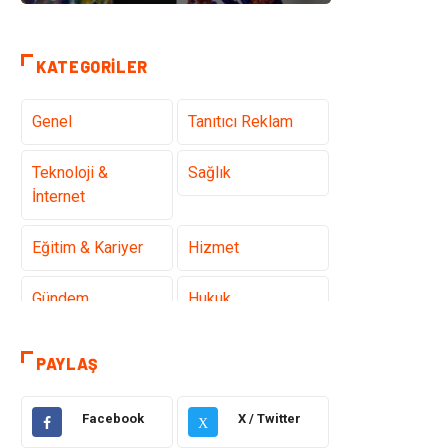
KATEGORILER
Genel
Tanıtıcı Reklam
Teknoloji &
Sağlık
İnternet
Eğitim & Kariyer
Hizmet
Gündem
Hukuk
Moda
Sağlıklı Yaşam
PAYLAŞ
Güzellik & Bakım
Otomotiv
Facebook
X / Twitter
X