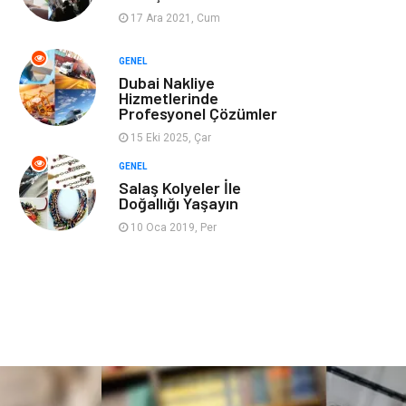
17 Ara 2021, Cum
Ev İşleri
Evlilik Rehberi
GENEL
Dubai Nakliye
Mobilya
göz sağlığı
Hizmetlerinde
Profesyonel Çözümler
Astroloji
Sigorta
15 Eki 2025, Çar
GENEL
Cam
Mermer
Salaş Kolyeler İle
Doğallığı Yaşayın
Bebek Giyim
Veteriner
10 Oca 2019, Per
oğlak burcu kadını
akne sorunu
Çadır
Yazı Tahtaları
Pet Malzemeleri