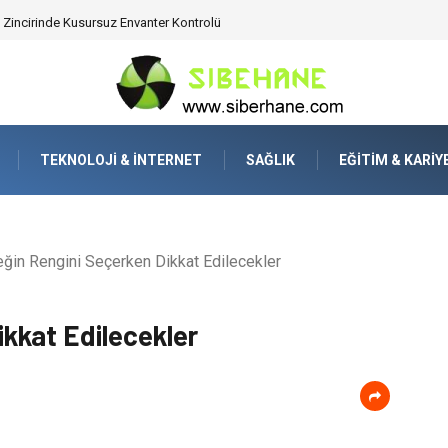
ijitalden Uzak Bir Deşarj Alanı Tasarlayın
TEKNOLOJI & İNTERNET
SAĞLIK
EĞITIM & KARIY
ğin Rengini Seçerken Dikkat Edilecekler
ikkat Edilecekler