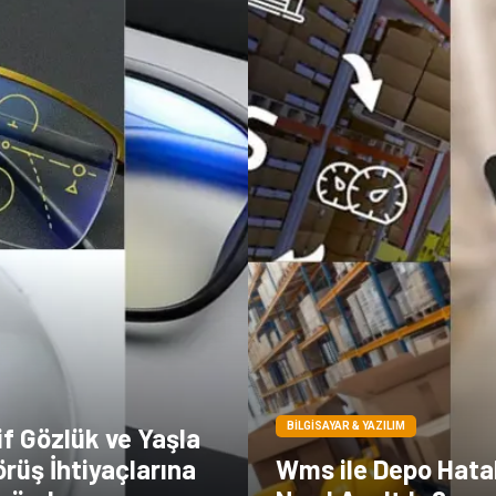
BILGISAYAR & YAZILIM
f Gözlük ve Yaşla
rüş İhtiyaçlarına
Wms ile Depo Hatal