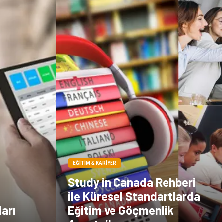
EĞITIM & KARIYER
Study in Canada Rehberi
ile Küresel Standartlarda
arı
Eğitim ve Göçmenlik