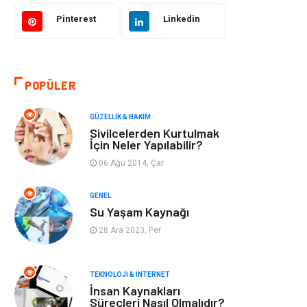
Bilgisayar &
Tatil
Yazılım
Pinterest
Linkedin
Makine
Dekorasyon
POPÜLER
Giyim
Alışveriş
GÜZELLIK & BAKIM
Yeme & İçme
Gıda
Sivilcelerden Kurtulmak
İçin Neler Yapılabilir?
Keyif & Hobi
Organizasyon
06 Ağu 2014, Çar
Müzik
Gençlik & Eğlence
GENEL
Su Yaşam Kaynağı
Gayrimenkul
Spor
28 Ara 2023, Per
Finans& Ekonomi
Anne & Çocuk
TEKNOLOJI & İNTERNET
İnsan Kaynakları
Genel Kültür
Emlak
Süreçleri Nasıl Olmalıdır?