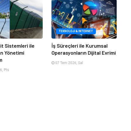
TEKNOLOJI & İNTERNET
it Sistemleri ile
İş Süreçleri ile Kurumsal
an Yönetimi
Operasyonların Dijital Evrimi
m
07 Tem 2026, Sal
6, Pts