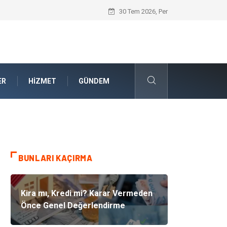
Güvenilir Chip Satışı: Dijital Masa Oyun
30 Tem 2026, Per
ER
HIZMET
GÜNDEM
BUNLARI KAÇIRMA
Kira mı, Kredi mi? Karar Vermeden
Önce Genel Değerlendirme