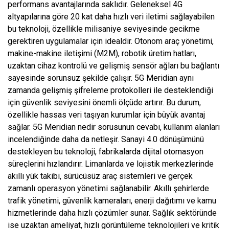
performans avantajlarında saklıdır. Geleneksel 4G
altyapılarına göre 20 kat daha hızlı veri iletimi sağlayabilen
bu teknoloji, özellikle milisaniye seviyesinde gecikme
gerektiren uygulamalar için idealdir. Otonom araç yönetimi,
makine-makine iletişimi (M2M), robotik üretim hatları,
uzaktan cihaz kontrolü ve gelişmiş sensör ağları bu bağlantı
sayesinde sorunsuz şekilde çalışır. 5G Meridian aynı
zamanda gelişmiş şifreleme protokolleri ile desteklendiği
için güvenlik seviyesini önemli ölçüde artırır. Bu durum,
özellikle hassas veri taşıyan kurumlar için büyük avantaj
sağlar. 5G Meridian nedir sorusunun cevabı, kullanım alanları
incelendiğinde daha da netleşir. Sanayi 4.0 dönüşümünü
destekleyen bu teknoloji, fabrikalarda dijital otomasyon
süreçlerini hızlandırır. Limanlarda ve lojistik merkezlerinde
akıllı yük takibi, sürücüsüz araç sistemleri ve gerçek
zamanlı operasyon yönetimi sağlanabilir. Akıllı şehirlerde
trafik yönetimi, güvenlik kameraları, enerji dağıtımı ve kamu
hizmetlerinde daha hızlı çözümler sunar. Sağlık sektöründe
ise uzaktan ameliyat, hızlı görüntüleme teknolojileri ve kritik