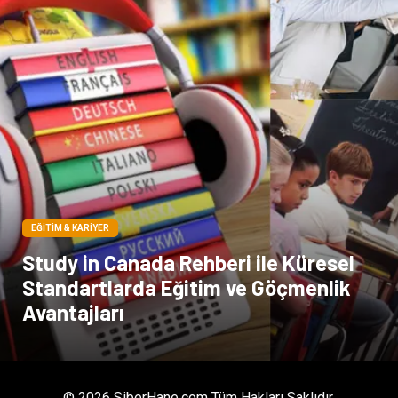
EĞITIM & KARIYER
Study in Canada Rehberi ile Küresel
Standartlarda Eğitim ve Göçmenlik
Avantajları
© 2026 SiberHane.com Tüm Hakları Saklıdır.