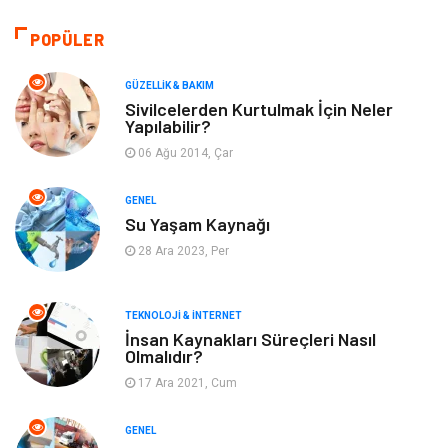
Bilgisayar & Yazılım
Tatil
POPÜLER
Makine
Dekorasyon
GÜZELLIK & BAKIM
Sivilcelerden Kurtulmak İçin Neler
Yapılabilir?
Giyim
Alışveriş
06 Ağu 2014, Çar
Yeme & İçme
Gıda
GENEL
Su Yaşam Kaynağı
Keyif & Hobi
Organizasyon
28 Ara 2023, Per
Müzik
Gençlik & Eğlence
TEKNOLOJI & İNTERNET
Gayrimenkul
Spor
İnsan Kaynakları Süreçleri Nasıl
Olmalıdır?
17 Ara 2021, Cum
Finans& Ekonomi
Anne & Çocuk
GENEL
Genel Kültür
Emlak