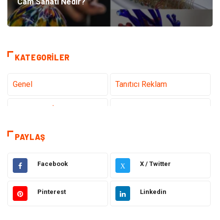
Cam Sanatı Nedir?
KATEGORILER
Genel
Tanıtıcı Reklam
Teknoloji & İnternet
Sağlık
Eğitim & Kariyer
Hizmet
PAYLAŞ
Gündem
Hukuk
Facebook
X / Twitter
X
Moda
Sağlıklı Yaşam
Pinterest
Linkedin
Güzellik & Bakım
Otomotiv