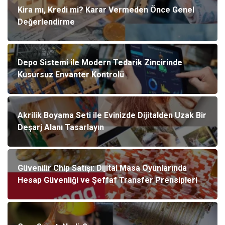
Kira mı, Kredi mi? Karar Vermeden Önce Genel
Değerlendirme
Depo Sistemi ile Modern Tedarik Zincirinde
Kusursuz Envanter Kontrolü
Akrilik Boyama Seti ile Evinizde Dijitalden Uzak Bir
Deşarj Alanı Tasarlayın
Güvenilir Chip Satışı: Dijital Masa Oyunlarında
Hesap Güvenliği ve Şeffaf Transfer Prensipleri