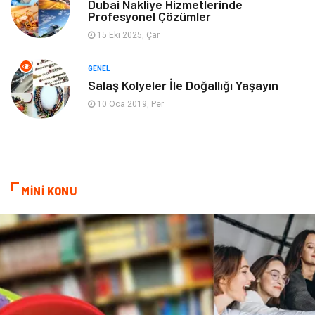
Dubai Nakliye Hizmetlerinde
Profesyonel Çözümler
Ev İşleri
Evlilik Rehberi
15 Eki 2025, Çar
Mobilya
göz sağlığı
GENEL
Salaş Kolyeler İle Doğallığı Yaşayın
Astroloji
Sigorta
10 Oca 2019, Per
Cam
Mermer
Bebek Giyim
Veteriner
MİNİ KONU
oğlak burcu kadını
akne sorunu
Çadır
Yazı Tahtaları
Pet Malzemeleri