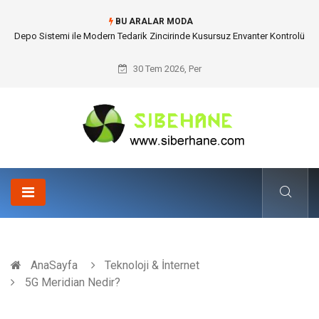
BU ARALAR MODA
Akrilik Boyama Seti ile Evinizde Dijitalden Uzak Bir Deşarj Alanı Tasarlayın
30 Tem 2026, Per
AnaSayfa
Teknoloji & İnternet
5G Meridian Nedir?