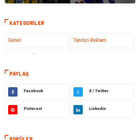
KATEGORILER
Genel
Tanıtıcı Reklam
Teknoloji & İnternet
Sağlık
Eğitim & Kariyer
Hizmet
PAYLAŞ
Gündem
Hukuk
Facebook
X / Twitter
X
Moda
Sağlıklı Yaşam
Pinterest
Linkedin
Güzellik & Bakım
Otomotiv
Bilgisayar & Yazılım
Tatil
POPÜLER