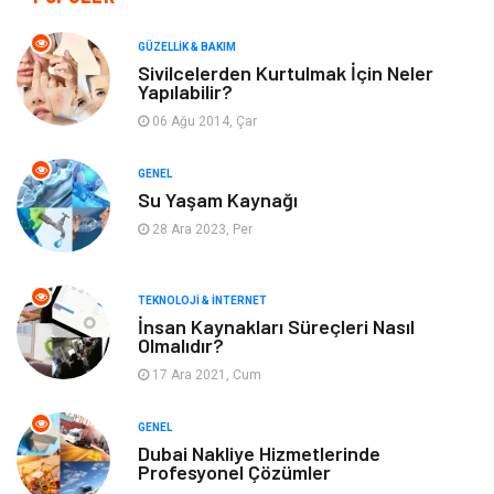
Makine
Dekorasyon
GÜZELLIK & BAKIM
Sivilcelerden Kurtulmak İçin Neler
Yapılabilir?
Giyim
Alışveriş
06 Ağu 2014, Çar
Yeme & İçme
Gıda
GENEL
Su Yaşam Kaynağı
Keyif & Hobi
Organizasyon
28 Ara 2023, Per
Müzik
Gençlik & Eğlence
TEKNOLOJI & İNTERNET
Gayrimenkul
Spor
İnsan Kaynakları Süreçleri Nasıl
Olmalıdır?
17 Ara 2021, Cum
Finans& Ekonomi
Anne & Çocuk
GENEL
Genel Kültür
Emlak
Dubai Nakliye Hizmetlerinde
Profesyonel Çözümler
Ev İşleri
Evlilik Rehberi