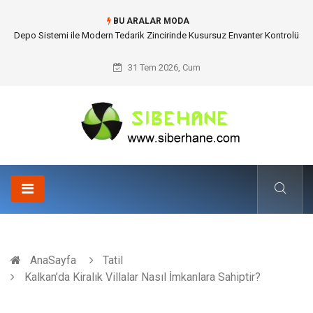
BU ARALAR MODA
Akrilik Boyama Seti ile Evinizde Dijitalden Uzak Bir Deşarj Alanı Tasarlayın
31 Tem 2026, Cum
AnaSayfa
Tatil
Kalkan’da Kiralık Villalar Nasıl İmkanlara Sahiptir?