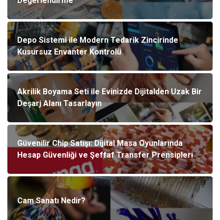
Değerlendirme
Depo Sistemi ile Modern Tedarik Zincirinde
Kusursuz Envanter Kontrolü
Akrilik Boyama Seti ile Evinizde Dijitalden Uzak Bir
Deşarj Alanı Tasarlayın
Güvenilir Chip Satışı: Dijital Masa Oyunlarında
Hesap Güvenliği ve Şeffaf Transfer Prensipleri
Cam Sanatı Nedir?