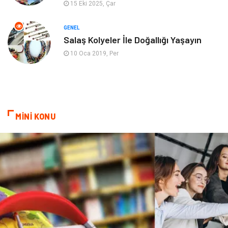
15 Eki 2025, Çar
Mobilya
göz sağlığı
GENEL
Salaş Kolyeler İle Doğallığı Yaşayın
Astroloji
Sigorta
10 Oca 2019, Per
Cam
Mermer
Bebek Giyim
Veteriner
MİNİ KONU
oğlak burcu kadını
akne sorunu
Çadır
Yazı Tahtaları
Pet Malzemeleri