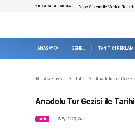
BU ARALAR MODA
Akrilik Boyama Seti ile Evinizde D
ANASAYFA
GENEL
TANITICI REKLAM
AnaSayfa
Tatil
Anadolu Tur Gezisi 
Anadolu Tur Gezisi ile Tari
Eyl 2025, Cum
TATIL