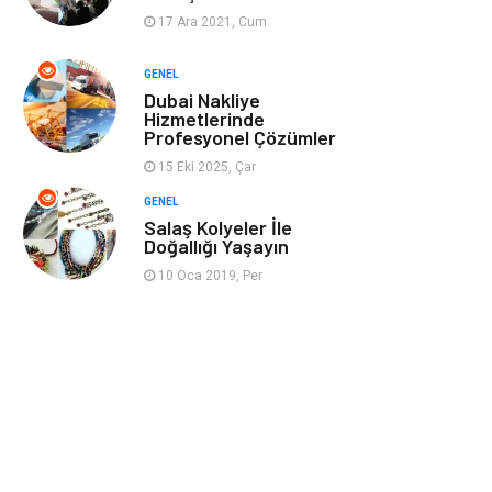
17 Ara 2021, Cum
Ev İşleri
Evlilik Rehberi
GENEL
Dubai Nakliye
Mobilya
göz sağlığı
Hizmetlerinde
Profesyonel Çözümler
Astroloji
Sigorta
15 Eki 2025, Çar
GENEL
Cam
Mermer
Salaş Kolyeler İle
Doğallığı Yaşayın
Bebek Giyim
Veteriner
10 Oca 2019, Per
oğlak burcu kadını
akne sorunu
Çadır
Yazı Tahtaları
Pet Malzemeleri