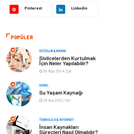
Bilgisayar &
Tatil
Yazılım
Pinterest
Linkedin
Makine
Dekorasyon
POPÜLER
Giyim
Alışveriş
GÜZELLIK & BAKIM
Yeme & İçme
Gıda
Sivilcelerden Kurtulmak
İçin Neler Yapılabilir?
Keyif & Hobi
Organizasyon
06 Ağu 2014, Çar
Müzik
Gençlik & Eğlence
GENEL
Su Yaşam Kaynağı
Gayrimenkul
Spor
28 Ara 2023, Per
Finans& Ekonomi
Anne & Çocuk
TEKNOLOJI & İNTERNET
İnsan Kaynakları
Genel Kültür
Emlak
Süreçleri Nasıl Olmalıdır?