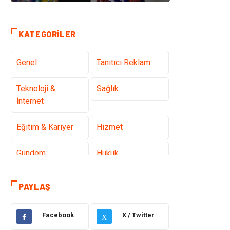
KATEGORILER
Genel
Tanıtıcı Reklam
Teknoloji &
Sağlık
İnternet
Eğitim & Kariyer
Hizmet
Gündem
Hukuk
Moda
Sağlıklı Yaşam
PAYLAŞ
Güzellik & Bakım
Otomotiv
Facebook
X / Twitter
X