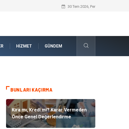
Güvenilir Chip Satışı: Dijital Masa Oyun
30 Tem 2026, Per
ER
HIZMET
GÜNDEM
BUNLARI KAÇIRMA
Kira mı, Kredi mi? Karar Vermeden
Önce Genel Değerlendirme