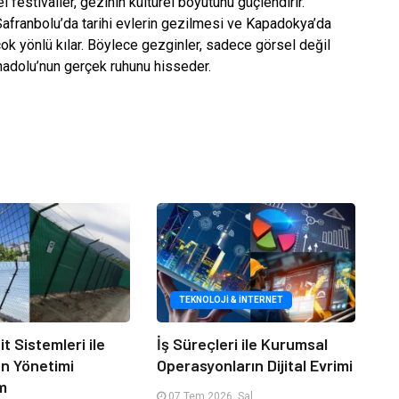
l festivaller, gezinin kültürel boyutunu güçlendirir.
afranbolu’da tarihi evlerin gezilmesi ve Kapadokya’da
ok yönlü kılar. Böylece gezginler, sadece görsel değil
adolu’nun gerçek ruhunu hisseder.
TEKNOLOJI & İNTERNET
it Sistemleri ile
İş Süreçleri ile Kurumsal
an Yönetimi
Operasyonların Dijital Evrimi
m
07 Tem 2026, Sal