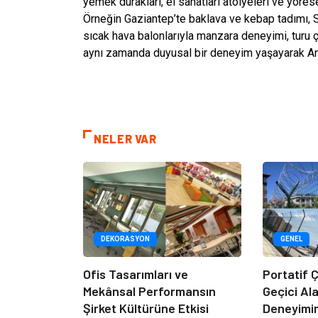
yemek durakları, el sanatları atölyeleri ve yörese
Örneğin Gaziantep’te baklava ve kebap tadımı, S
sıcak hava balonlarıyla manzara deneyimi, turu ç
aynı zamanda duyusal bir deneyim yaşayarak An
NELER VAR
DEKORASYON
GENEL
Ofis Tasarımları ve
Portatif Ç
Mekânsal Performansın
Geçici Al
Şirket Kültürüne Etkisi
Deneyimi