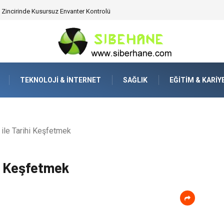
ijitalden Uzak Bir Deşarj Alanı Tasarlayın
TEKNOLOJI & İNTERNET
SAĞLIK
EĞITIM & KARIY
ile Tarihi Keşfetmek
hi Keşfetmek