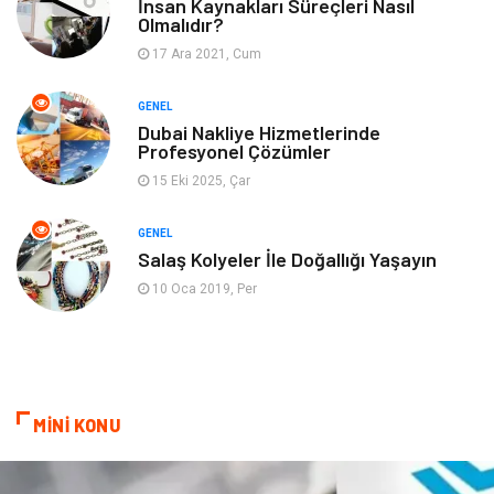
Gayrimenkul
Spor
İnsan Kaynakları Süreçleri Nasıl
Olmalıdır?
17 Ara 2021, Cum
Finans& Ekonomi
Anne & Çocuk
GENEL
Genel Kültür
Emlak
Dubai Nakliye Hizmetlerinde
Profesyonel Çözümler
Ev İşleri
Evlilik Rehberi
15 Eki 2025, Çar
Mobilya
göz sağlığı
GENEL
Salaş Kolyeler İle Doğallığı Yaşayın
Astroloji
Sigorta
10 Oca 2019, Per
Cam
Mermer
Bebek Giyim
Veteriner
MİNİ KONU
oğlak burcu kadını
akne sorunu