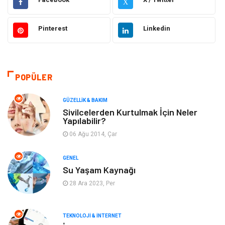
X
Moda
Sağlıklı Yaşam
Pinterest
Linkedin
Güzellik & Bakım
Otomotiv
Bilgisayar & Yazılım
Tatil
POPÜLER
Makine
Dekorasyon
GÜZELLIK & BAKIM
Sivilcelerden Kurtulmak İçin Neler
Yapılabilir?
Giyim
Alışveriş
06 Ağu 2014, Çar
Yeme & İçme
Gıda
GENEL
Su Yaşam Kaynağı
Keyif & Hobi
Organizasyon
28 Ara 2023, Per
Müzik
Gençlik & Eğlence
TEKNOLOJI & İNTERNET