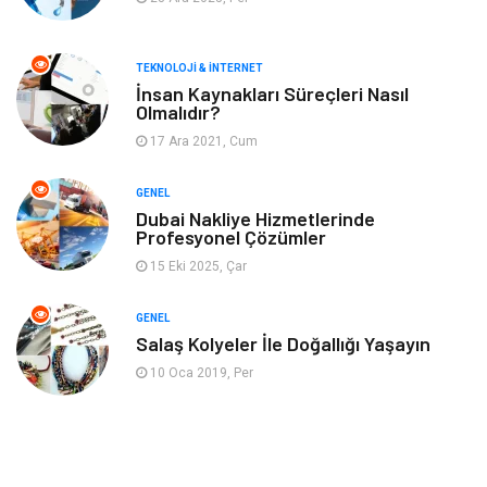
Müzik
Gençlik & Eğlence
TEKNOLOJI & İNTERNET
Gayrimenkul
Spor
İnsan Kaynakları Süreçleri Nasıl
Olmalıdır?
17 Ara 2021, Cum
Finans& Ekonomi
Anne & Çocuk
GENEL
Genel Kültür
Emlak
Dubai Nakliye Hizmetlerinde
Profesyonel Çözümler
Ev İşleri
Evlilik Rehberi
15 Eki 2025, Çar
Mobilya
göz sağlığı
GENEL
Salaş Kolyeler İle Doğallığı Yaşayın
Astroloji
Sigorta
10 Oca 2019, Per
Cam
Mermer
Bebek Giyim
Veteriner