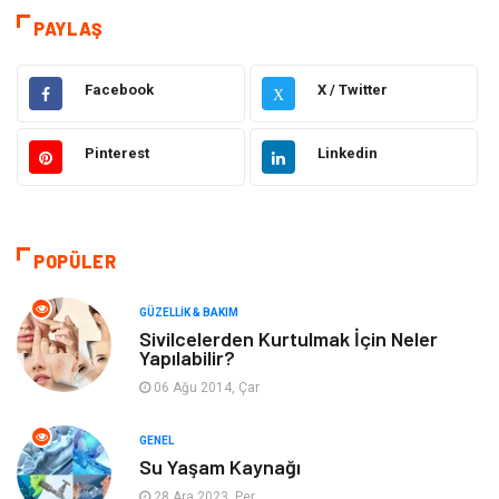
Eğitim & Kariyer
Hizmet
PAYLAŞ
Gündem
Hukuk
Facebook
X / Twitter
X
Moda
Sağlıklı Yaşam
Pinterest
Linkedin
Güzellik & Bakım
Otomotiv
Bilgisayar & Yazılım
Tatil
POPÜLER
Makine
Dekorasyon
GÜZELLIK & BAKIM
Sivilcelerden Kurtulmak İçin Neler
Yapılabilir?
Giyim
Alışveriş
06 Ağu 2014, Çar
Yeme & İçme
Gıda
GENEL
Su Yaşam Kaynağı
Keyif & Hobi
Organizasyon
28 Ara 2023, Per