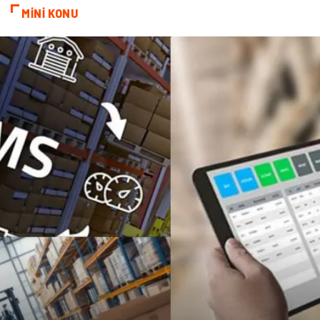
MİNİ KONU
oğlak burcu kadını
akne sorunu
Çadır
Yazı Tahtaları
Pet Malzemeleri