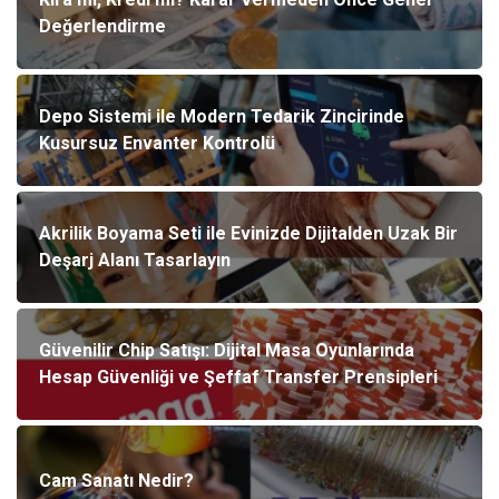
Değerlendirme
Depo Sistemi ile Modern Tedarik Zincirinde
Kusursuz Envanter Kontrolü
Akrilik Boyama Seti ile Evinizde Dijitalden Uzak Bir
Deşarj Alanı Tasarlayın
Güvenilir Chip Satışı: Dijital Masa Oyunlarında
Hesap Güvenliği ve Şeffaf Transfer Prensipleri
Cam Sanatı Nedir?