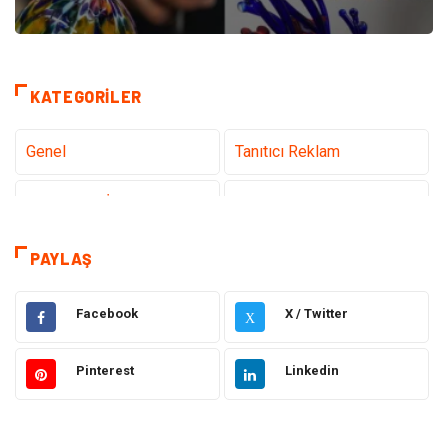
KATEGORILER
Genel
Tanıtıcı Reklam
Teknoloji & İnternet
Sağlık
Eğitim & Kariyer
Hizmet
PAYLAŞ
Gündem
Hukuk
Facebook
X / Twitter
X
Moda
Sağlıklı Yaşam
Pinterest
Linkedin
Güzellik & Bakım
Otomotiv