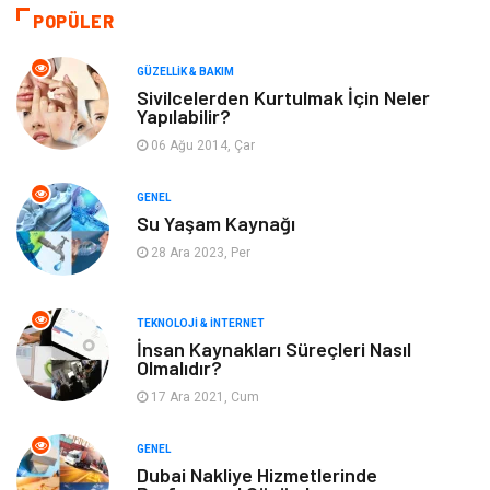
Bilgisayar & Yazılım
Tatil
POPÜLER
Makine
Dekorasyon
GÜZELLIK & BAKIM
Sivilcelerden Kurtulmak İçin Neler
Yapılabilir?
Giyim
Alışveriş
06 Ağu 2014, Çar
Yeme & İçme
Gıda
GENEL
Su Yaşam Kaynağı
Keyif & Hobi
Organizasyon
28 Ara 2023, Per
Müzik
Gençlik & Eğlence
TEKNOLOJI & İNTERNET
Gayrimenkul
Spor
İnsan Kaynakları Süreçleri Nasıl
Olmalıdır?
17 Ara 2021, Cum
Finans& Ekonomi
Anne & Çocuk
GENEL
Genel Kültür
Emlak
Dubai Nakliye Hizmetlerinde