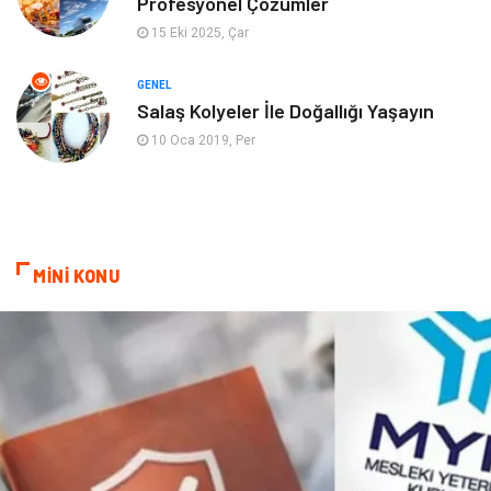
Profesyonel Çözümler
Ev İşleri
Evlilik Rehberi
15 Eki 2025, Çar
Mobilya
göz sağlığı
GENEL
Salaş Kolyeler İle Doğallığı Yaşayın
Astroloji
Sigorta
10 Oca 2019, Per
Cam
Mermer
Bebek Giyim
Veteriner
MİNİ KONU
oğlak burcu kadını
akne sorunu
Çadır
Yazı Tahtaları
Pet Malzemeleri