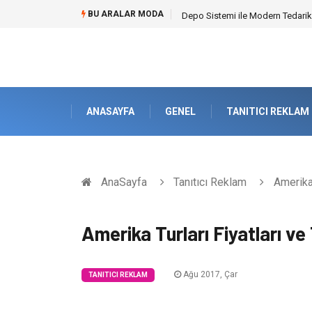
BU ARALAR MODA
Depo Sistemi ile Modern Tedarik
ANASAYFA
GENEL
TANITICI REKLAM
AnaSayfa
Tanıtıcı Reklam
Amerika T
Amerika Turları Fiyatları ve 
Ağu 2017, Çar
TANITICI REKLAM