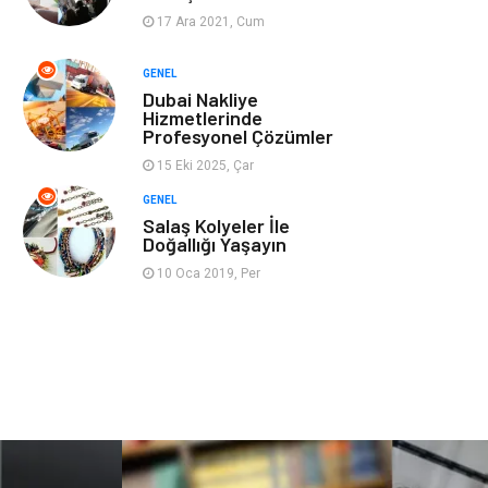
17 Ara 2021, Cum
Ev İşleri
Evlilik Rehberi
GENEL
Dubai Nakliye
Mobilya
göz sağlığı
Hizmetlerinde
Profesyonel Çözümler
Astroloji
Sigorta
15 Eki 2025, Çar
GENEL
Cam
Mermer
Salaş Kolyeler İle
Doğallığı Yaşayın
Bebek Giyim
Veteriner
10 Oca 2019, Per
oğlak burcu kadını
akne sorunu
Çadır
Yazı Tahtaları
Pet Malzemeleri