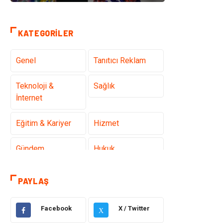
KATEGORILER
Genel
Tanıtıcı Reklam
Teknoloji &
Sağlık
İnternet
Eğitim & Kariyer
Hizmet
Gündem
Hukuk
Moda
Sağlıklı Yaşam
PAYLAŞ
Güzellik & Bakım
Otomotiv
Facebook
X / Twitter
X