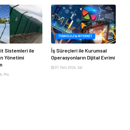
TEKNOLOJI & İNTERNET
it Sistemleri ile
İş Süreçleri ile Kurumsal
an Yönetimi
Operasyonların Dijital Evrimi
m
07 Tem 2026, Sal
6, Pts