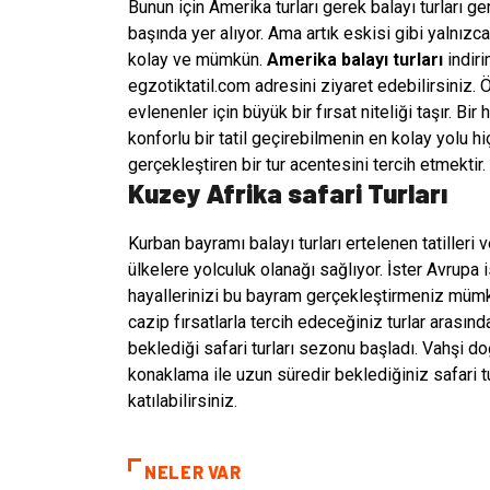
Bunun için Amerika turları gerek balayı turları g
başında yer alıyor. Ama artık eskisi gibi yalnı
kolay ve mümkün.
Amerika balayı turları
indiri
egzotiktatil.com adresini ziyaret edebilirsiniz. 
evlenenler için büyük bir fırsat niteliği taşır. Bi
konforlu bir tatil geçirebilmenin en kolay yolu 
gerçekleştiren bir tur acentesini tercih etmektir.
Kuzey Afrika safari Turları
Kurban bayramı balayı turları ertelenen tatilleri 
ülkelere yolculuk olanağı sağlıyor. İster Avrup
hayallerinizi bu bayram gerçekleştirmeniz müm
cazip fırsatlarla tercih edeceğiniz turlar arası
beklediği safari turları sezonu başladı. Vahşi do
konaklama ile uzun süredir beklediğiniz safari tur
katılabilirsiniz.
NELER VAR