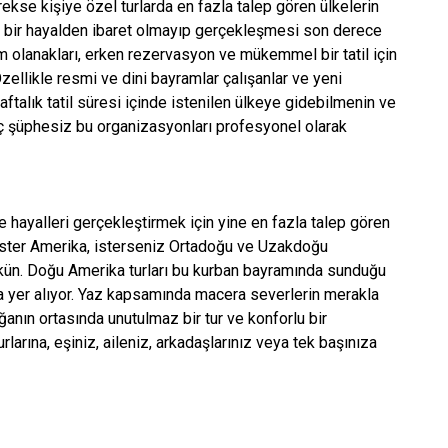
erekse kişiye özel turlarda en fazla talep gören ülkelerin
zca bir hayalden ibaret olmayıp gerçekleşmesi son derece
m olanakları, erken rezervasyon ve mükemmel bir tatil için
Özellikle resmi ve dini bayramlar çalışanlar ve yeni
r haftalık tatil süresi içinde istenilen ülkeye gidebilmenin ve
hiç şüphesiz bu organizasyonları profesyonel olarak
ve hayalleri gerçekleştirmek için yine en fazla talep gören
a ister Amerika, isterseniz Ortadoğu ve Uzakdoğu
kün. Doğu Amerika turları bu kurban bayramında sunduğu
nda yer alıyor. Yaz kapsamında macera severlerin merakla
ğanın ortasında unutulmaz bir tur ve konforlu bir
larına, eşiniz, aileniz, arkadaşlarınız veya tek başınıza