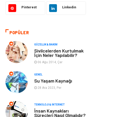
Bilgisayar &
Tatil
Yazılım
Pinterest
Linkedin
Makine
Dekorasyon
POPÜLER
Giyim
Alışveriş
GÜZELLIK & BAKIM
Yeme & İçme
Gıda
Sivilcelerden Kurtulmak
İçin Neler Yapılabilir?
Keyif & Hobi
Organizasyon
06 Ağu 2014, Çar
Müzik
Gençlik & Eğlence
GENEL
Su Yaşam Kaynağı
Gayrimenkul
Spor
28 Ara 2023, Per
Finans& Ekonomi
Anne & Çocuk
TEKNOLOJI & İNTERNET
İnsan Kaynakları
Genel Kültür
Emlak
Süreçleri Nasıl Olmalıdır?