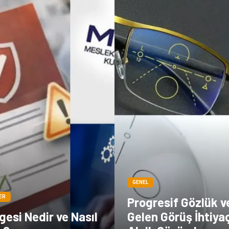
GENEL
ER
Progresif Gözlük v
esi Nedir ve Nasıl
Gelen Görüş İhtiya