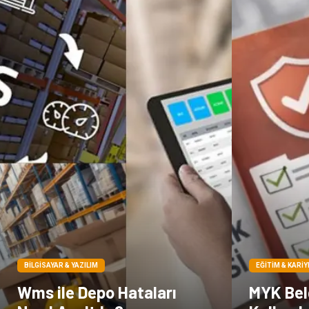
BILGISAYAR & YAZILIM
EĞITIM & KARIY
Wms ile Depo Hataları
MYK Belg