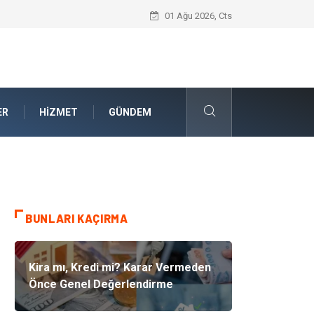
Akrilik Boyama Seti ile Evinizde Dijitald
01 Ağu 2026, Cts
ER
HIZMET
GÜNDEM
BUNLARI KAÇIRMA
Kira mı, Kredi mi? Karar Vermeden
Önce Genel Değerlendirme