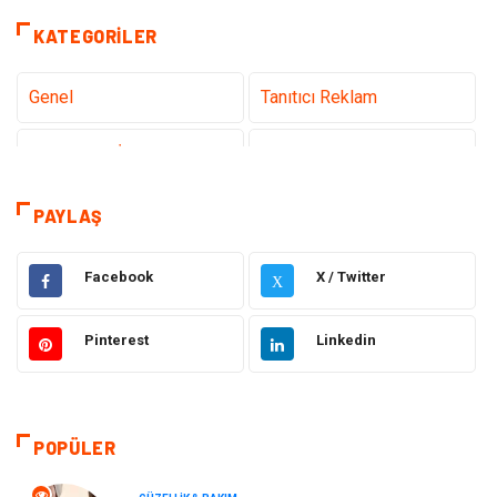
KATEGORILER
Genel
Tanıtıcı Reklam
Teknoloji & İnternet
Sağlık
Eğitim & Kariyer
Hizmet
PAYLAŞ
Gündem
Hukuk
Facebook
X / Twitter
X
Moda
Sağlıklı Yaşam
Pinterest
Linkedin
Güzellik & Bakım
Otomotiv
Bilgisayar & Yazılım
Tatil
POPÜLER
Makine
Dekorasyon