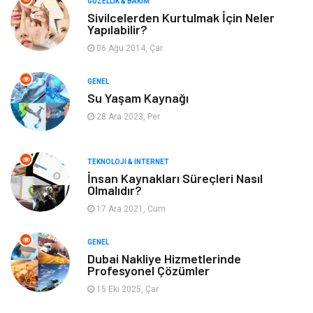
GÜZELLIK & BAKIM
Sivilcelerden Kurtulmak İçin Neler
Yapılabilir?
Giyim
Alışveriş
06 Ağu 2014, Çar
Yeme & İçme
Gıda
GENEL
Su Yaşam Kaynağı
Keyif & Hobi
Organizasyon
28 Ara 2023, Per
Müzik
Gençlik & Eğlence
TEKNOLOJI & İNTERNET
Gayrimenkul
Spor
İnsan Kaynakları Süreçleri Nasıl
Olmalıdır?
17 Ara 2021, Cum
Finans& Ekonomi
Anne & Çocuk
GENEL
Genel Kültür
Emlak
Dubai Nakliye Hizmetlerinde
Profesyonel Çözümler
Ev İşleri
Evlilik Rehberi
15 Eki 2025, Çar