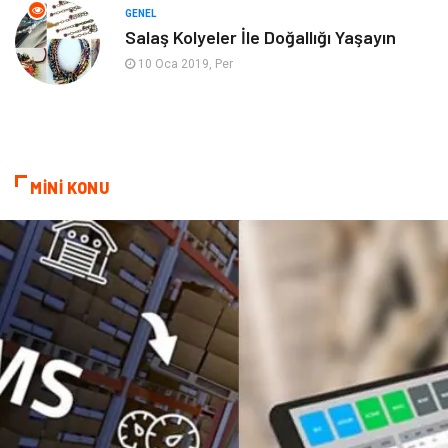
Mobilya
göz sağlığı
GENEL
Salaş Kolyeler İle Doğallığı Yaşayın
Astroloji
Sigorta
10 Oca 2019, Per
Cam
Mermer
Bebek Giyim
Veteriner
MİNİ KONU
oğlak burcu kadını
akne sorunu
Çadır
Yazı Tahtaları
Pet Malzemeleri