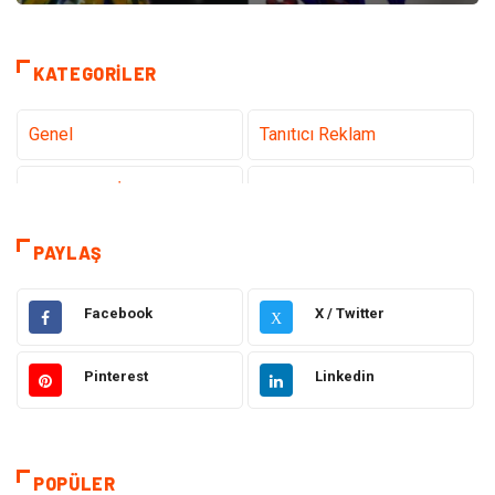
KATEGORILER
Genel
Tanıtıcı Reklam
Teknoloji & İnternet
Sağlık
Eğitim & Kariyer
Hizmet
PAYLAŞ
Gündem
Hukuk
Facebook
X / Twitter
X
Moda
Sağlıklı Yaşam
Pinterest
Linkedin
Güzellik & Bakım
Otomotiv
Bilgisayar & Yazılım
Tatil
POPÜLER