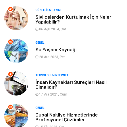
Makine
Dekorasyon
GÜZELLIK & BAKIM
Sivilcelerden Kurtulmak İçin Neler
Yapılabilir?
Giyim
Alışveriş
06 Ağu 2014, Çar
Yeme & İçme
Gıda
GENEL
Su Yaşam Kaynağı
Keyif & Hobi
Organizasyon
28 Ara 2023, Per
Müzik
Gençlik & Eğlence
TEKNOLOJI & İNTERNET
Gayrimenkul
Spor
İnsan Kaynakları Süreçleri Nasıl
Olmalıdır?
17 Ara 2021, Cum
Finans& Ekonomi
Anne & Çocuk
GENEL
Genel Kültür
Emlak
Dubai Nakliye Hizmetlerinde
Profesyonel Çözümler
Ev İşleri
Evlilik Rehberi