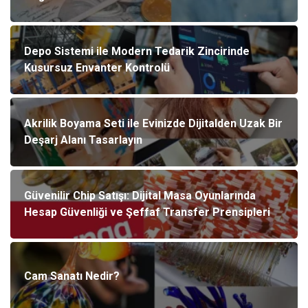
Depo Sistemi ile Modern Tedarik Zincirinde
Kusursuz Envanter Kontrolü
Akrilik Boyama Seti ile Evinizde Dijitalden Uzak Bir
Deşarj Alanı Tasarlayın
Güvenilir Chip Satışı: Dijital Masa Oyunlarında
Hesap Güvenliği ve Şeffaf Transfer Prensipleri
Cam Sanatı Nedir?