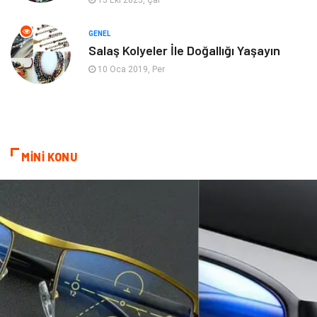
15 Eki 2025, Çar
Mobilya
göz sağlığı
GENEL
Salaş Kolyeler İle Doğallığı Yaşayın
Astroloji
Sigorta
10 Oca 2019, Per
Cam
Mermer
Bebek Giyim
Veteriner
MİNİ KONU
oğlak burcu kadını
akne sorunu
Çadır
Yazı Tahtaları
Pet Malzemeleri