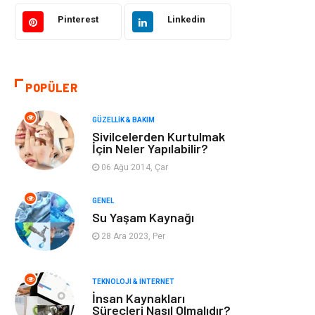
Bilgisayar &
Tatil
Yazılım
Pinterest
Linkedin
Makine
Dekorasyon
POPÜLER
Giyim
Alışveriş
GÜZELLIK & BAKIM
Yeme & İçme
Gıda
Sivilcelerden Kurtulmak
İçin Neler Yapılabilir?
Keyif & Hobi
Organizasyon
06 Ağu 2014, Çar
Müzik
Gençlik & Eğlence
GENEL
Su Yaşam Kaynağı
Gayrimenkul
Spor
28 Ara 2023, Per
Finans& Ekonomi
Anne & Çocuk
TEKNOLOJI & İNTERNET
İnsan Kaynakları
Genel Kültür
Emlak
Süreçleri Nasıl Olmalıdır?