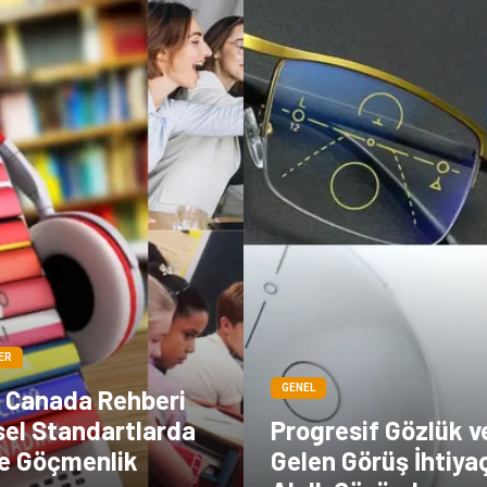
ER
GENEL
n Canada Rehberi
sel Standartlarda
Progresif Gözlük v
ve Göçmenlik
Gelen Görüş İhtiya