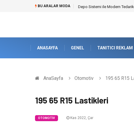
BU ARALAR MODA
Depo Sistemi ile Modern Tedarik
ANASAYFA
GENEL
TANITICI REKLAM
AnaSayfa
Otomotiv
195 65 R15 La
195 65 R15 Lastikleri
Kas 2022, Çar
OTOMOTIV