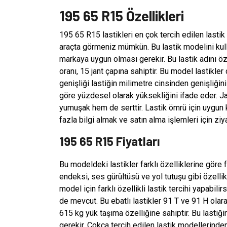
195 65 R15 Özellikleri
195 65 R15 lastikleri en çok tercih edilen lastik
araçta görmeniz mümkün. Bu lastik modelini kulla
markaya uygun olması gerekir. Bu lastik adını öze
oranı, 15 jant çapına sahiptir. Bu model lastikle
genişliği lastiğin milimetre cinsinden genişliğini
göre yüzdesel olarak yüksekliğini ifade eder. Ja
yumuşak hem de serttir. Lastik ömrü için uygun k
fazla bilgi almak ve satın alma işlemleri için ziy
195 65 R15 Fiyatları
Bu modeldeki lastikler farklı özelliklerine göre 
endeksi, ses gürültüsü ve yol tutuşu gibi özellik
model için farklı özellikli lastik tercihi yapabili
de mevcut. Bu ebatlı lastikler 91 T ve 91 H olar
615 kg yük taşıma özelliğine sahiptir. Bu lastiğ
gerekir. Çokça tercih edilen lastik modellerindendi