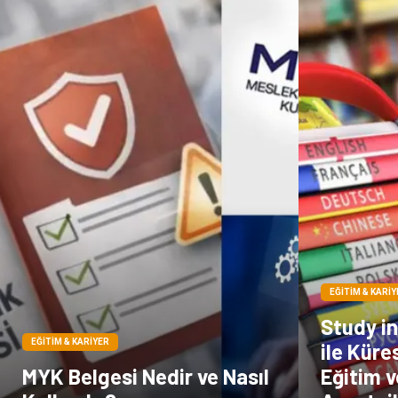
EĞITIM & KARIY
Study i
EĞITIM & KARIYER
ile Küre
MYK Belgesi Nedir ve Nasıl
Eğitim 