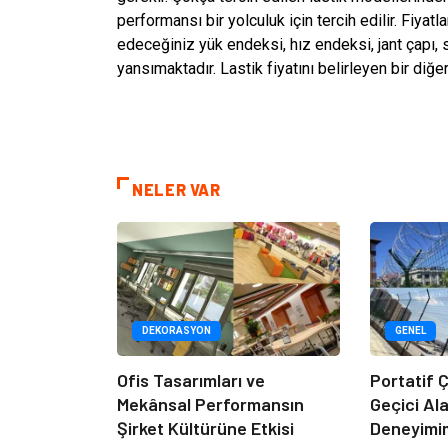
performansı bir yolculuk için tercih edilir. Fiyatl
edeceğiniz yük endeksi, hız endeksi, jant çapı, s
yansımaktadır. Lastik fiyatını belirleyen bir diğer
NELER VAR
DEKORASYON
GENEL
Ofis Tasarımları ve
Portatif Ç
Mekânsal Performansın
Geçici Al
Şirket Kültürüne Etkisi
Deneyimi