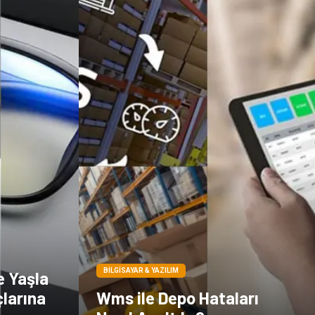
BILGISAYAR & YAZILIM
e Yaşla
çlarına
Wms ile Depo Hataları