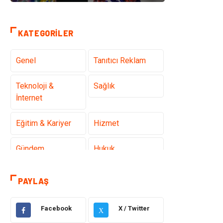
KATEGORILER
Genel
Tanıtıcı Reklam
Teknoloji &
Sağlık
İnternet
Eğitim & Kariyer
Hizmet
Gündem
Hukuk
Moda
Sağlıklı Yaşam
PAYLAŞ
Güzellik & Bakım
Otomotiv
Facebook
X / Twitter
X