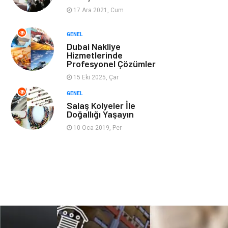
17 Ara 2021, Cum
Ev İşleri
Evlilik Rehberi
GENEL
Dubai Nakliye
Mobilya
göz sağlığı
Hizmetlerinde
Profesyonel Çözümler
Astroloji
Sigorta
15 Eki 2025, Çar
GENEL
Cam
Mermer
Salaş Kolyeler İle
Doğallığı Yaşayın
Bebek Giyim
Veteriner
10 Oca 2019, Per
oğlak burcu kadını
akne sorunu
Çadır
Yazı Tahtaları
Pet Malzemeleri