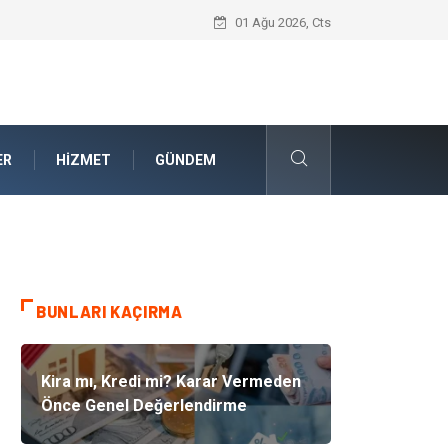
Akrilik Boyama Seti ile Evinizde Dijitald
01 Ağu 2026, Cts
ER
HIZMET
GÜNDEM
BUNLARI KAÇIRMA
Kira mı, Kredi mi? Karar Vermeden
Önce Genel Değerlendirme