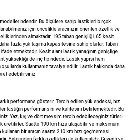
 modellerindendir. Bu ölçülere sahip lastikleri birçok
nabilmeniz için öncelikle aracınızın önerilen özellik ve
lliklerinden almaktadır. 195 taban genişliği, 65 kesit
r daha fazla yük taşıma kapasitesine sahip olurlar. Taban
 ifade etmektedir. Kesit alanı lastik yanağının genişliğe
nt yüksekliği de inç tipindedir. Lastik yapısı hem
oşullarda kullanmanız tavsiye edilir. Lastik hakkında daha
aret edebilirsiniz.
farklı performans gösterir. Tercih edilen yük endeksi, hız
ler lastiğin performansını ve kalitesini belirlemektedir. Bu
rsiniz. Yaz, kış ve dört mevsim tercih edebileceğiniz türleri
ak üretilirler. Saatte 190 km hıza ulaşabilir ve maksimum
in kullanan bir aracın saatte 210 km hızı geçmemesi
r. Birbirinden farklı özellikleri ile kullanışlıdır. Güvenli ve