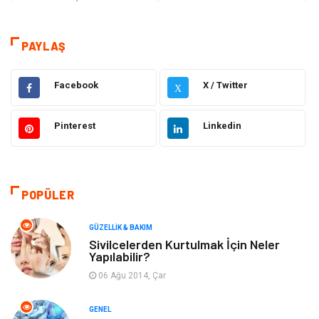
Teknoloji & İnternet
Sağlık
Eğitim & Kariyer
Hizmet
PAYLAŞ
Gündem
Hukuk
Facebook
X / Twitter
X
Moda
Sağlıklı Yaşam
Pinterest
Linkedin
Güzellik & Bakım
Otomotiv
Bilgisayar & Yazılım
Tatil
POPÜLER
Makine
Dekorasyon
GÜZELLIK & BAKIM
Sivilcelerden Kurtulmak İçin Neler
Yapılabilir?
Giyim
Alışveriş
06 Ağu 2014, Çar
Yeme & İçme
Gıda
GENEL