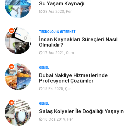
Su Yaşam Kaynağı
Keyif & Hobi
Organizasyon
28 Ara 2023, Per
Müzik
Gençlik & Eğlence
TEKNOLOJI & İNTERNET
Gayrimenkul
Spor
İnsan Kaynakları Süreçleri Nasıl
Olmalıdır?
17 Ara 2021, Cum
Finans& Ekonomi
Anne & Çocuk
GENEL
Genel Kültür
Emlak
Dubai Nakliye Hizmetlerinde
Profesyonel Çözümler
Ev İşleri
Evlilik Rehberi
15 Eki 2025, Çar
Mobilya
göz sağlığı
GENEL
Salaş Kolyeler İle Doğallığı Yaşayın
Astroloji
Sigorta
10 Oca 2019, Per
Cam
Mermer