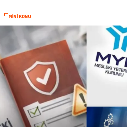
Bebek Giyim
Veteriner
MİNİ KONU
oğlak burcu kadını
akne sorunu
Çadır
Yazı Tahtaları
Pet Malzemeleri