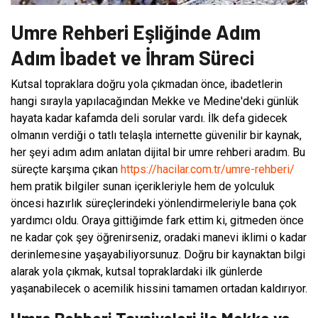
Umre Rehberi Eşliğinde Adım
Adım İbadet ve İhram Süreci
Kutsal topraklara doğru yola çıkmadan önce, ibadetlerin
hangi sırayla yapılacağından Mekke ve Medine'deki günlük
hayata kadar kafamda deli sorular vardı. İlk defa gidecek
olmanın verdiği o tatlı telaşla internette güvenilir bir kaynak,
her şeyi adım adım anlatan dijital bir umre rehberi aradım. Bu
süreçte karşıma çıkan
https://hacilar.com.tr/umre-rehberi/
hem pratik bilgiler sunan içerikleriyle hem de yolculuk
öncesi hazırlık süreçlerindeki yönlendirmeleriyle bana çok
yardımcı oldu. Oraya gittiğimde fark ettim ki, gitmeden önce
ne kadar çok şey öğrenirseniz, oradaki manevi iklimi o kadar
derinlemesine yaşayabiliyorsunuz. Doğru bir kaynaktan bilgi
alarak yola çıkmak, kutsal topraklardaki ilk günlerde
yaşanabilecek o acemilik hissini tamamen ortadan kaldırıyor.