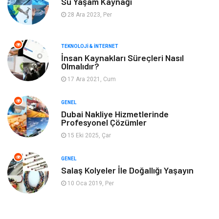
Su Yaşam Kaynağı
Keyif & Hobi
Organizasyon
28 Ara 2023, Per
Müzik
Gençlik & Eğlence
TEKNOLOJI & İNTERNET
Gayrimenkul
Spor
İnsan Kaynakları Süreçleri Nasıl
Olmalıdır?
17 Ara 2021, Cum
Finans& Ekonomi
Anne & Çocuk
GENEL
Genel Kültür
Emlak
Dubai Nakliye Hizmetlerinde
Profesyonel Çözümler
Ev İşleri
Evlilik Rehberi
15 Eki 2025, Çar
Mobilya
göz sağlığı
GENEL
Salaş Kolyeler İle Doğallığı Yaşayın
Astroloji
Sigorta
10 Oca 2019, Per
Cam
Mermer