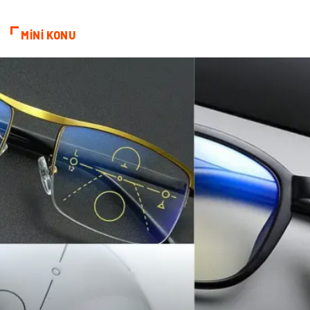
Bebek Giyim
Veteriner
MİNİ KONU
oğlak burcu kadını
akne sorunu
Çadır
Yazı Tahtaları
Pet Malzemeleri