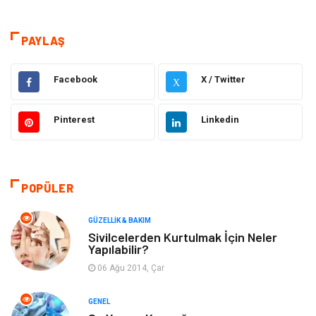
Teknoloji & İnternet
Sağlık
Eğitim & Kariyer
Hizmet
PAYLAŞ
Gündem
Hukuk
Facebook
X / Twitter
X
Moda
Sağlıklı Yaşam
Pinterest
Linkedin
Güzellik & Bakım
Otomotiv
Bilgisayar & Yazılım
Tatil
POPÜLER
Makine
Dekorasyon
GÜZELLIK & BAKIM
Sivilcelerden Kurtulmak İçin Neler
Yapılabilir?
Giyim
Alışveriş
06 Ağu 2014, Çar
Yeme & İçme
Gıda
GENEL