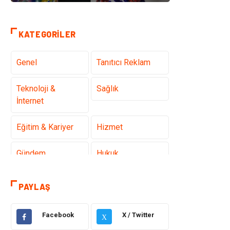
KATEGORILER
Genel
Tanıtıcı Reklam
Teknoloji &
Sağlık
İnternet
Eğitim & Kariyer
Hizmet
Gündem
Hukuk
Moda
Sağlıklı Yaşam
PAYLAŞ
Güzellik & Bakım
Otomotiv
Facebook
X / Twitter
X