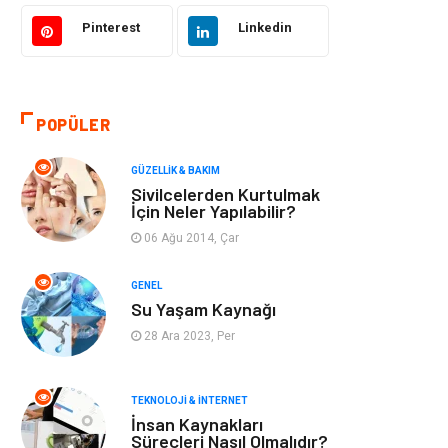
Bilgisayar &
Tatil
Yazılım
Pinterest
Linkedin
Makine
Dekorasyon
POPÜLER
Giyim
Alışveriş
GÜZELLIK & BAKIM
Yeme & İçme
Gıda
Sivilcelerden Kurtulmak
İçin Neler Yapılabilir?
Keyif & Hobi
Organizasyon
06 Ağu 2014, Çar
Müzik
Gençlik & Eğlence
GENEL
Su Yaşam Kaynağı
Gayrimenkul
Spor
28 Ara 2023, Per
Finans& Ekonomi
Anne & Çocuk
TEKNOLOJI & İNTERNET
İnsan Kaynakları
Genel Kültür
Emlak
Süreçleri Nasıl Olmalıdır?