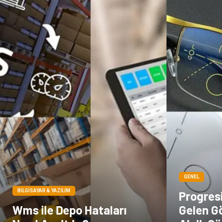
GENEL
BILGISAYAR & YAZILIM
Progresi
Wms ile Depo Hataları
Gelen Gö