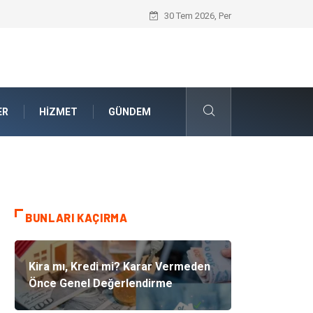
Akrilik Boyama Seti ile Evinizde Dijitald
30 Tem 2026, Per
ER
HIZMET
GÜNDEM
BUNLARI KAÇIRMA
Kira mı, Kredi mi? Karar Vermeden
Önce Genel Değerlendirme