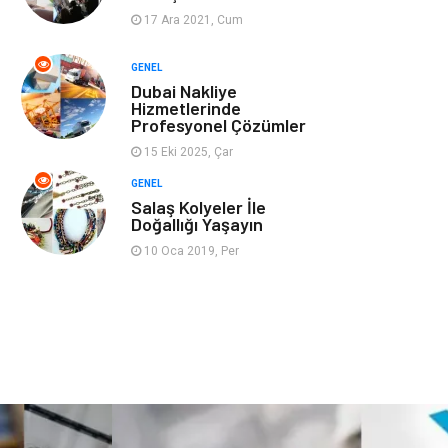
17 Ara 2021, Cum
Ev İşleri
Evlilik Rehberi
GENEL
Dubai Nakliye
Mobilya
göz sağlığı
Hizmetlerinde
Profesyonel Çözümler
Astroloji
Sigorta
15 Eki 2025, Çar
GENEL
Cam
Mermer
Salaş Kolyeler İle
Doğallığı Yaşayın
Bebek Giyim
Veteriner
10 Oca 2019, Per
oğlak burcu kadını
akne sorunu
Çadır
Yazı Tahtaları
Pet Malzemeleri