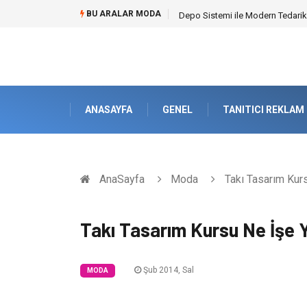
BU ARALAR MODA
Depo Sistemi ile Modern Tedarik
ANASAYFA
GENEL
TANITICI REKLAM
AnaSayfa
Moda
Takı Tasarım Kurs
Takı Tasarım Kursu Ne İşe 
Şub 2014, Sal
MODA