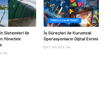
TEKNOLOJI & İNTERNET
it Sistemleri ile
İş Süreçleri ile Kurumsal
an Yönetimi
Operasyonların Dijital Evrimi
m
07 Tem 2026, Sal
6, Pts