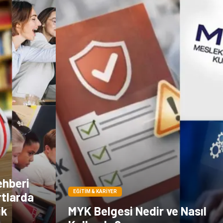
ehberi
EĞITIM & KARIYER
rtlarda
ik
MYK Belgesi Nedir ve Nasıl