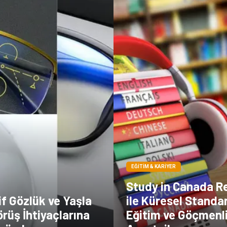
EĞITIM & KARIYER
Study in Canada R
f Gözlük ve Yaşla
ile Küresel Standa
rüş İhtiyaçlarına
Eğitim ve Göçmenl