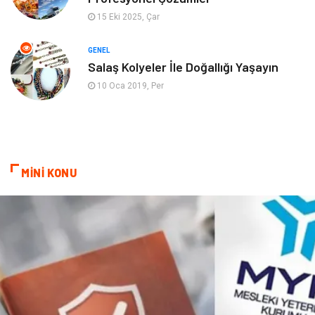
Ev İşleri
Evlilik Rehberi
15 Eki 2025, Çar
Mobilya
göz sağlığı
GENEL
Salaş Kolyeler İle Doğallığı Yaşayın
Astroloji
Sigorta
10 Oca 2019, Per
Cam
Mermer
Bebek Giyim
Veteriner
MİNİ KONU
oğlak burcu kadını
akne sorunu
Çadır
Yazı Tahtaları
Pet Malzemeleri