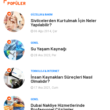
Bilgisayar & Yazılım
Tatil
POPÜLER
Makine
Dekorasyon
GÜZELLIK & BAKIM
Sivilcelerden Kurtulmak İçin Neler
Yapılabilir?
Giyim
Alışveriş
06 Ağu 2014, Çar
Yeme & İçme
Gıda
GENEL
Su Yaşam Kaynağı
Keyif & Hobi
Organizasyon
28 Ara 2023, Per
Müzik
Gençlik & Eğlence
TEKNOLOJI & İNTERNET
Gayrimenkul
Spor
İnsan Kaynakları Süreçleri Nasıl
Olmalıdır?
17 Ara 2021, Cum
Finans& Ekonomi
Anne & Çocuk
GENEL
Genel Kültür
Emlak
Dubai Nakliye Hizmetlerinde
Profesyonel Çözümler