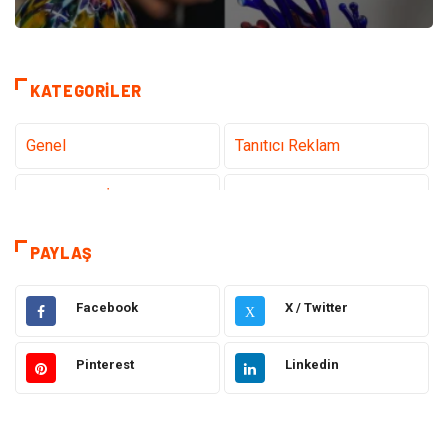
KATEGORILER
Genel
Tanıtıcı Reklam
Teknoloji & İnternet
Sağlık
Eğitim & Kariyer
Hizmet
PAYLAŞ
Gündem
Hukuk
Facebook
X / Twitter
X
Moda
Sağlıklı Yaşam
Pinterest
Linkedin
Güzellik & Bakım
Otomotiv