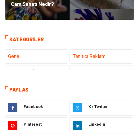
Cam Sanatı Nedir?
KATEGORILER
Genel
Tanıtıcı Reklam
Teknoloji & İnternet
Sağlık
Eğitim & Kariyer
Hizmet
PAYLAŞ
Gündem
Hukuk
Facebook
X / Twitter
X
Moda
Sağlıklı Yaşam
Pinterest
Linkedin
Güzellik & Bakım
Otomotiv