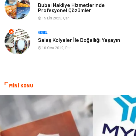
Dubai Nakliye Hizmetlerinde
Profesyonel Çözümler
Ev İşleri
Evlilik Rehberi
15 Eki 2025, Çar
Mobilya
göz sağlığı
GENEL
Salaş Kolyeler İle Doğallığı Yaşayın
Astroloji
Sigorta
10 Oca 2019, Per
Cam
Mermer
Bebek Giyim
Veteriner
MİNİ KONU
oğlak burcu kadını
akne sorunu
Çadır
Yazı Tahtaları
Pet Malzemeleri