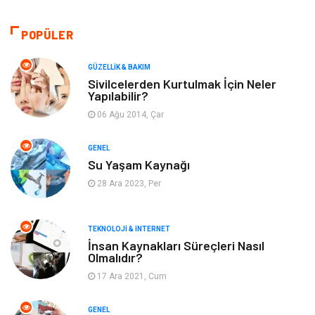
Bilgisayar & Yazılım
Tatil
POPÜLER
Makine
Dekorasyon
GÜZELLIK & BAKIM
Sivilcelerden Kurtulmak İçin Neler
Yapılabilir?
Giyim
Alışveriş
06 Ağu 2014, Çar
Yeme & İçme
Gıda
GENEL
Su Yaşam Kaynağı
Keyif & Hobi
Organizasyon
28 Ara 2023, Per
Müzik
Gençlik & Eğlence
TEKNOLOJI & İNTERNET
Gayrimenkul
Spor
İnsan Kaynakları Süreçleri Nasıl
Olmalıdır?
17 Ara 2021, Cum
Finans& Ekonomi
Anne & Çocuk
GENEL
Genel Kültür
Emlak