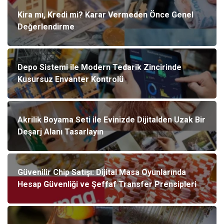
Kira mı, Kredi mi? Karar Vermeden Önce Genel
Değerlendirme
Depo Sistemi ile Modern Tedarik Zincirinde
Kusursuz Envanter Kontrolü
Akrilik Boyama Seti ile Evinizde Dijitalden Uzak Bir
Deşarj Alanı Tasarlayın
Güvenilir Chip Satışı: Dijital Masa Oyunlarında
Hesap Güvenliği ve Şeffaf Transfer Prensipleri