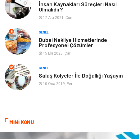
Gayrimenkul
Spor
İnsan Kaynakları Süreçleri Nasıl
Olmalıdır?
17 Ara 2021, Cum
Finans& Ekonomi
Anne & Çocuk
GENEL
Genel Kültür
Emlak
Dubai Nakliye Hizmetlerinde
Profesyonel Çözümler
Ev İşleri
Evlilik Rehberi
15 Eki 2025, Çar
Mobilya
göz sağlığı
GENEL
Salaş Kolyeler İle Doğallığı Yaşayın
Astroloji
Sigorta
10 Oca 2019, Per
Cam
Mermer
Bebek Giyim
Veteriner
MİNİ KONU
oğlak burcu kadını
akne sorunu