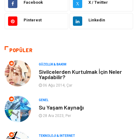
Facebook
X / Twitter
X
Moda
Sağlıklı Yaşam
Pinterest
Linkedin
Güzellik & Bakım
Otomotiv
Bilgisayar & Yazılım
Tatil
POPÜLER
Makine
Dekorasyon
GÜZELLIK & BAKIM
Sivilcelerden Kurtulmak İçin Neler
Yapılabilir?
Giyim
Alışveriş
06 Ağu 2014, Çar
Yeme & İçme
Gıda
GENEL
Su Yaşam Kaynağı
Keyif & Hobi
Organizasyon
28 Ara 2023, Per
Müzik
Gençlik & Eğlence
TEKNOLOJI & İNTERNET