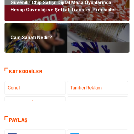
Güvenilir Chip Satışı: Dijital Masa Oyunlarında
Hesap Güvenliği ve Şeffaf Transfer Prensipleri
Cam Sanatı Nedir?
KATEGORILER
Genel
Tanıtıcı Reklam
Teknoloji & İnternet
Sağlık
Eğitim & Kariyer
Hizmet
PAYLAŞ
Gündem
Hukuk