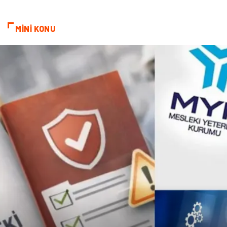
Bebek Giyim
Veteriner
MİNİ KONU
oğlak burcu kadını
akne sorunu
Çadır
Yazı Tahtaları
Pet Malzemeleri