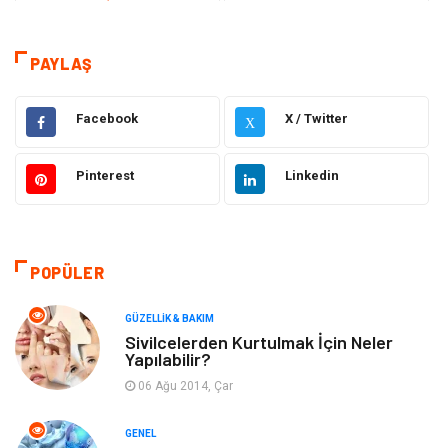
Teknoloji & İnternet
Sağlık
Eğitim & Kariyer
Hizmet
PAYLAŞ
Gündem
Hukuk
Facebook
X / Twitter
X
Moda
Sağlıklı Yaşam
Pinterest
Linkedin
Güzellik & Bakım
Otomotiv
Bilgisayar & Yazılım
Tatil
POPÜLER
Makine
Dekorasyon
GÜZELLIK & BAKIM
Sivilcelerden Kurtulmak İçin Neler
Yapılabilir?
Giyim
Alışveriş
06 Ağu 2014, Çar
Yeme & İçme
Gıda
GENEL