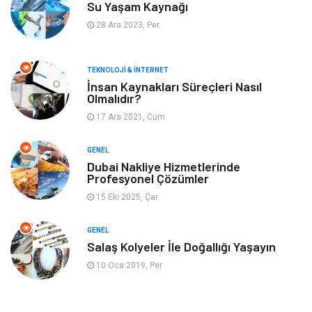
Su Yaşam Kaynağı
Keyif & Hobi
Organizasyon
28 Ara 2023, Per
Müzik
Gençlik & Eğlence
TEKNOLOJI & İNTERNET
Gayrimenkul
Spor
İnsan Kaynakları Süreçleri Nasıl
Olmalıdır?
17 Ara 2021, Cum
Finans& Ekonomi
Anne & Çocuk
GENEL
Genel Kültür
Emlak
Dubai Nakliye Hizmetlerinde
Profesyonel Çözümler
Ev İşleri
Evlilik Rehberi
15 Eki 2025, Çar
Mobilya
göz sağlığı
GENEL
Salaş Kolyeler İle Doğallığı Yaşayın
Astroloji
Sigorta
10 Oca 2019, Per
Cam
Mermer