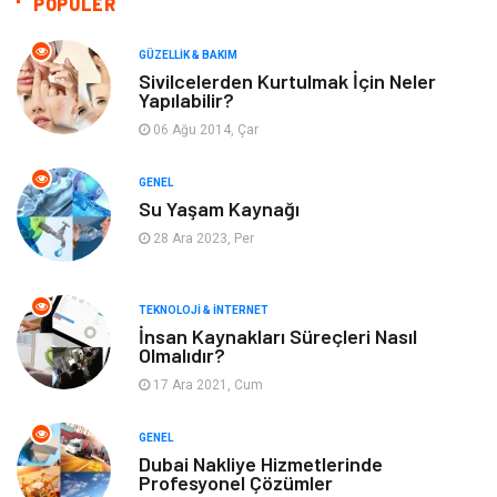
POPÜLER
Makine
Dekorasyon
GÜZELLIK & BAKIM
Sivilcelerden Kurtulmak İçin Neler
Yapılabilir?
Giyim
Alışveriş
06 Ağu 2014, Çar
Yeme & İçme
Gıda
GENEL
Su Yaşam Kaynağı
Keyif & Hobi
Organizasyon
28 Ara 2023, Per
Müzik
Gençlik & Eğlence
TEKNOLOJI & İNTERNET
Gayrimenkul
Spor
İnsan Kaynakları Süreçleri Nasıl
Olmalıdır?
17 Ara 2021, Cum
Finans& Ekonomi
Anne & Çocuk
GENEL
Genel Kültür
Emlak
Dubai Nakliye Hizmetlerinde
Profesyonel Çözümler