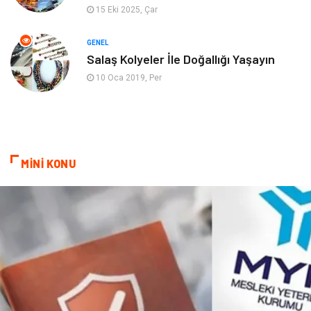
Ev İşleri
Evlilik Rehberi
15 Eki 2025, Çar
Mobilya
göz sağlığı
GENEL
Salaş Kolyeler İle Doğallığı Yaşayın
Astroloji
Sigorta
10 Oca 2019, Per
Cam
Mermer
Bebek Giyim
Veteriner
MİNİ KONU
oğlak burcu kadını
akne sorunu
Çadır
Yazı Tahtaları
Pet Malzemeleri