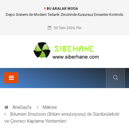
BU ARALAR MODA
Akrilik Boyama Seti ile Evinizde Dijitalden Uzak Bir Deşarj Alanı Tasarlayın
30 Tem 2026, Per
AnaSayfa
Makine
Bitumen Emulsion (Bitüm emülsiyonu) ile Sürdürülebilir
ve Çevreci Kaplama Yöntemleri