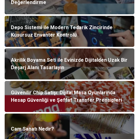
Değerlendirme
Depo Sistemi ile Modern Tedarik Zincirinde
Kusursuz Envanter Kontrolü
Akrilik Boyama Seti ile Evinizde Dijitalden Uzak Bir
Deşarj Alanı Tasarlayın
Güvenilir Chip Satışı: Dijital Masa Oyunlarında
Hesap Güvenliği ve Şeffaf Transfer Prensipleri
Cam Sanatı Nedir?