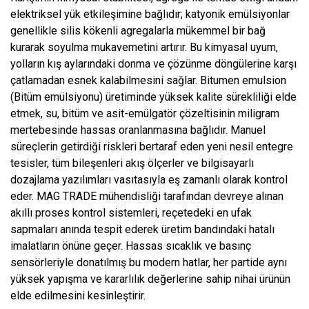
elektriksel yük etkileşimine bağlıdır; katyonik emülsiyonlar
genellikle silis kökenli agregalarla mükemmel bir bağ
kurarak soyulma mukavemetini artırır. Bu kimyasal uyum,
yolların kış aylarındaki donma ve çözünme döngülerine karşı
çatlamadan esnek kalabilmesini sağlar. Bitumen emulsion
(Bitüm emülsiyonu) üretiminde yüksek kalite sürekliliği elde
etmek, su, bitüm ve asit-emülgatör çözeltisinin miligram
mertebesinde hassas oranlanmasına bağlıdır. Manuel
süreçlerin getirdiği riskleri bertaraf eden yeni nesil entegre
tesisler, tüm bileşenleri akış ölçerler ve bilgisayarlı
dozajlama yazılımları vasıtasıyla eş zamanlı olarak kontrol
eder. MAG TRADE mühendisliği tarafından devreye alınan
akıllı proses kontrol sistemleri, reçetedeki en ufak
sapmaları anında tespit ederek üretim bandındaki hatalı
imalatların önüne geçer. Hassas sıcaklık ve basınç
sensörleriyle donatılmış bu modern hatlar, her partide aynı
yüksek yapışma ve kararlılık değerlerine sahip nihai ürünün
elde edilmesini kesinleştirir.