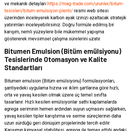
ve mekanik detayları
https://mag-trade.com/urunler/bitum-
tesisleri/bitum-emulsiyon-plenti/
resmi web sitesi
üzerinden inceleyerek karbon ayak izinizi azaltacak stratejik
yatırımları inceleyebilirsiniz. Doğru formüle edilmiş bir
karışım, nemli yüzeylere bile mükemmel yapışma
göstererek mevsimsel çalışma sürelerini uzatır.
Bitumen Emulsion (Bitüm emülsiyonu)
Tesislerinde Otomasyon ve Kalite
Standartları
Bitumen emulsion (Bitüm emülsiyonu) formülasyonları,
şantiyedeki uygulama hızına ve iklim şartlarına göre hızlı,
orta ve yavaş kesilen olmak üzere üç temel sınıfta
tasarlanır. Hızlı kesilen emülsiyonlar sathi kaplamalarda
agrega seriminin hemen ardından suyun uçmasını sağlarken,
yavaş kesilen tipler karıştırma ve serme süreçlerinin daha
uzun sürdüğü geri dönüşüm projelerinde tercih edilir.
Karışımın kimyasal stabilitesi, agrega ile temas ettiği andaki