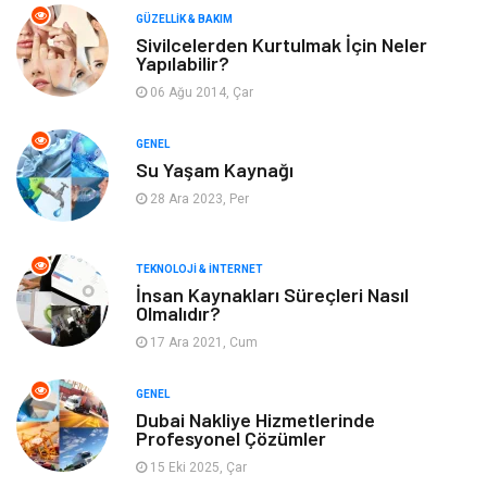
Makine
Dekorasyon
GÜZELLIK & BAKIM
Sivilcelerden Kurtulmak İçin Neler
Yapılabilir?
Giyim
Alışveriş
06 Ağu 2014, Çar
Yeme & İçme
Gıda
GENEL
Su Yaşam Kaynağı
Keyif & Hobi
Organizasyon
28 Ara 2023, Per
Müzik
Gençlik & Eğlence
TEKNOLOJI & İNTERNET
Gayrimenkul
Spor
İnsan Kaynakları Süreçleri Nasıl
Olmalıdır?
17 Ara 2021, Cum
Finans& Ekonomi
Anne & Çocuk
GENEL
Genel Kültür
Emlak
Dubai Nakliye Hizmetlerinde
Profesyonel Çözümler
Ev İşleri
Evlilik Rehberi
15 Eki 2025, Çar