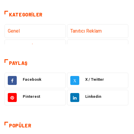
KATEGORILER
Genel
Tanıtıcı Reklam
Teknoloji & İnternet
Sağlık
Eğitim & Kariyer
Hizmet
PAYLAŞ
Gündem
Hukuk
Facebook
X / Twitter
X
Moda
Sağlıklı Yaşam
Pinterest
Linkedin
Güzellik & Bakım
Otomotiv
Bilgisayar & Yazılım
Tatil
POPÜLER