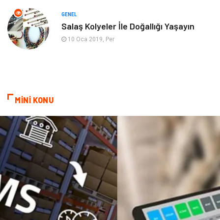
Mobilya
göz sağlığı
GENEL
Salaş Kolyeler İle Doğallığı Yaşayın
Astroloji
Sigorta
10 Oca 2019, Per
Cam
Mermer
Bebek Giyim
Veteriner
MİNİ KONU
oğlak burcu kadını
akne sorunu
Çadır
Yazı Tahtaları
Pet Malzemeleri