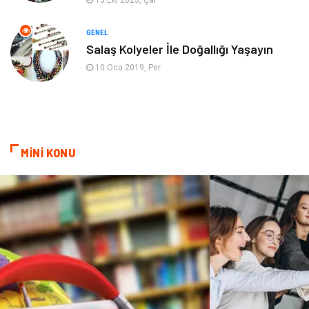
15 Eki 2025, Çar
Mobilya
göz sağlığı
GENEL
Salaş Kolyeler İle Doğallığı Yaşayın
Astroloji
Sigorta
10 Oca 2019, Per
Cam
Mermer
Bebek Giyim
Veteriner
MİNİ KONU
oğlak burcu kadını
akne sorunu
Çadır
Yazı Tahtaları
Pet Malzemeleri