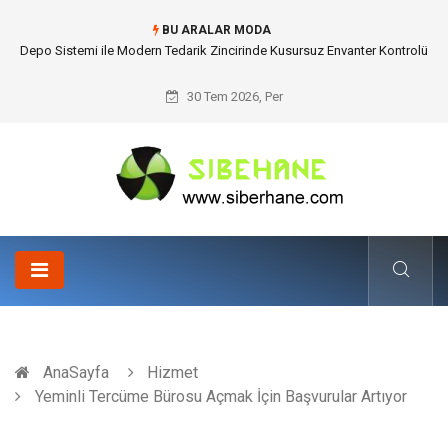
BU ARALAR MODA
Akrilik Boyama Seti ile Evinizde Dijitalden Uzak Bir Deşarj Alanı Tasarlayın
30 Tem 2026, Per
AnaSayfa
Hizmet
Yeminli Tercüme Bürosu Açmak İçin Başvurular Artıyor