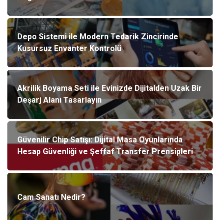
Depo Sistemi ile Modern Tedarik Zincirinde
Kusursuz Envanter Kontrolü
Akrilik Boyama Seti ile Evinizde Dijitalden Uzak Bir
Deşarj Alanı Tasarlayın
Güvenilir Chip Satışı: Dijital Masa Oyunlarında
Hesap Güvenliği ve Şeffaf Transfer Prensipleri
Cam Sanatı Nedir?