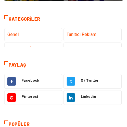
KATEGORILER
Genel
Tanıtıcı Reklam
Teknoloji & İnternet
Sağlık
Eğitim & Kariyer
Hizmet
PAYLAŞ
Gündem
Hukuk
Facebook
X / Twitter
X
Moda
Sağlıklı Yaşam
Pinterest
Linkedin
Güzellik & Bakım
Otomotiv
Bilgisayar & Yazılım
Tatil
POPÜLER