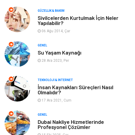
Makine
Dekorasyon
GÜZELLIK & BAKIM
Sivilcelerden Kurtulmak İçin Neler
Yapılabilir?
Giyim
Alışveriş
06 Ağu 2014, Çar
Yeme & İçme
Gıda
GENEL
Su Yaşam Kaynağı
Keyif & Hobi
Organizasyon
28 Ara 2023, Per
Müzik
Gençlik & Eğlence
TEKNOLOJI & İNTERNET
Gayrimenkul
Spor
İnsan Kaynakları Süreçleri Nasıl
Olmalıdır?
17 Ara 2021, Cum
Finans& Ekonomi
Anne & Çocuk
GENEL
Genel Kültür
Emlak
Dubai Nakliye Hizmetlerinde
Profesyonel Çözümler
Ev İşleri
Evlilik Rehberi