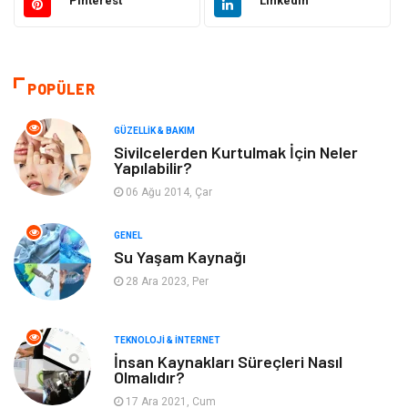
Pinterest
Linkedin
Güzellik & Bakım
Otomotiv
Bilgisayar & Yazılım
Tatil
POPÜLER
Makine
Dekorasyon
GÜZELLIK & BAKIM
Sivilcelerden Kurtulmak İçin Neler
Yapılabilir?
Giyim
Alışveriş
06 Ağu 2014, Çar
Yeme & İçme
Gıda
GENEL
Su Yaşam Kaynağı
Keyif & Hobi
Organizasyon
28 Ara 2023, Per
Müzik
Gençlik & Eğlence
TEKNOLOJI & İNTERNET
Gayrimenkul
Spor
İnsan Kaynakları Süreçleri Nasıl
Olmalıdır?
17 Ara 2021, Cum
Finans& Ekonomi
Anne & Çocuk