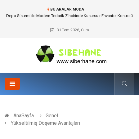
BU ARALAR MODA
Akrilik Boyama Seti ile Evinizde Dijitalden Uzak Bir Deşarj Alanı Tasarlayın
31 Tem 2026, Cum
AnaSayfa
Genel
Yükseltilmiş Döşeme Avantajları