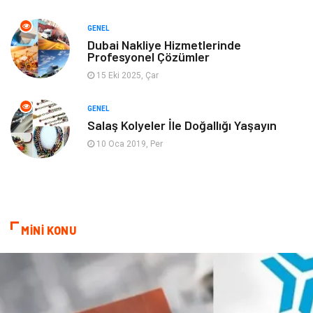
GENEL
Genel Kültür
Emlak
Dubai Nakliye Hizmetlerinde
Profesyonel Çözümler
Ev İşleri
Evlilik Rehberi
15 Eki 2025, Çar
Mobilya
göz sağlığı
GENEL
Salaş Kolyeler İle Doğallığı Yaşayın
Astroloji
Sigorta
10 Oca 2019, Per
Cam
Mermer
Bebek Giyim
Veteriner
MİNİ KONU
oğlak burcu kadını
akne sorunu
Çadır
Yazı Tahtaları