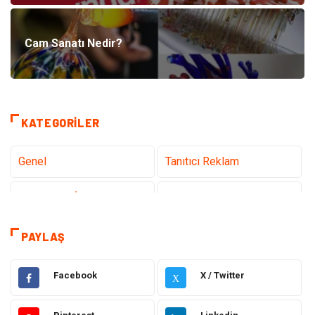
Cam Sanatı Nedir?
KATEGORILER
Genel
Tanıtıcı Reklam
Teknoloji & İnternet
Sağlık
Eğitim & Kariyer
Hizmet
PAYLAŞ
Gündem
Hukuk
Facebook
X / Twitter
X
Moda
Sağlıklı Yaşam