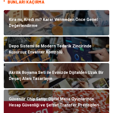
BUNLARI KAÇIRMA
Kira mı, Kredi mi? Karar Vermeden Önce Genel
Değerlendirme
Depo Sistemi ile Modern Tedarik Zincirinde
Kusursuz Envanter Kontrolü
Akrilik Boyama Seti ile Evinizde Dijitalden Uzak Bir
Deşarj Alanı Tasarlayın
Güvenilir Chip Satışı: Dijital Masa Oyunlarında
Hesap Güvenliği ve Şeffaf Transfer Prensipleri