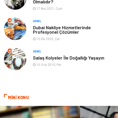
Olmalıdır?
17 Ara 2021, Cum
Finans& Ekonomi
Anne & Çocuk
GENEL
Genel Kültür
Emlak
Dubai Nakliye Hizmetlerinde
Profesyonel Çözümler
Ev İşleri
Evlilik Rehberi
15 Eki 2025, Çar
Mobilya
göz sağlığı
GENEL
Salaş Kolyeler İle Doğallığı Yaşayın
Astroloji
Sigorta
10 Oca 2019, Per
Cam
Mermer
Bebek Giyim
Veteriner
MİNİ KONU
oğlak burcu kadını
akne sorunu
Çadır
Yazı Tahtaları