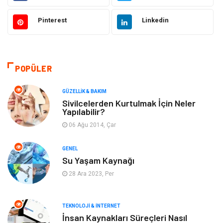
Moda
Sağlıklı Yaşam
Pinterest
Linkedin
Güzellik & Bakım
Otomotiv
Bilgisayar & Yazılım
Tatil
POPÜLER
Makine
Dekorasyon
GÜZELLIK & BAKIM
Sivilcelerden Kurtulmak İçin Neler
Yapılabilir?
Giyim
Alışveriş
06 Ağu 2014, Çar
Yeme & İçme
Gıda
GENEL
Su Yaşam Kaynağı
Keyif & Hobi
Organizasyon
28 Ara 2023, Per
Müzik
Gençlik & Eğlence
TEKNOLOJI & İNTERNET
Gayrimenkul
Spor
İnsan Kaynakları Süreçleri Nasıl