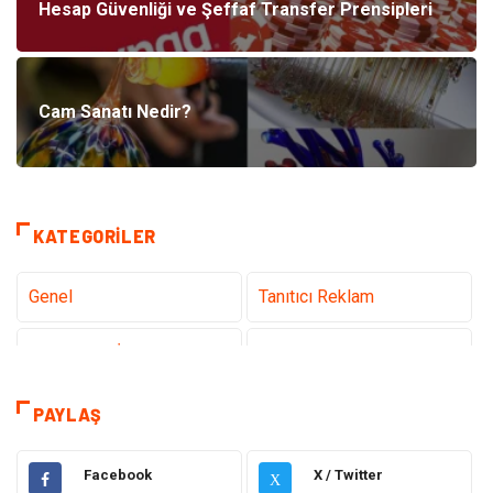
Hesap Güvenliği ve Şeffaf Transfer Prensipleri
Cam Sanatı Nedir?
KATEGORILER
Genel
Tanıtıcı Reklam
Teknoloji & İnternet
Sağlık
Eğitim & Kariyer
Hizmet
PAYLAŞ
Gündem
Hukuk
Facebook
X / Twitter
X