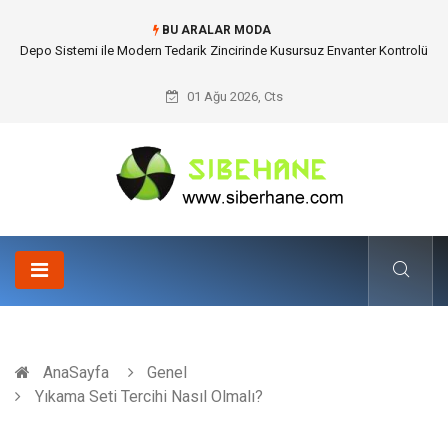
BU ARALAR MODA
Akrilik Boyama Seti ile Evinizde Dijitalden Uzak Bir Deşarj Alanı Tasarlayın
01 Ağu 2026, Cts
AnaSayfa
Genel
Yıkama Seti Tercihi Nasıl Olmalı?