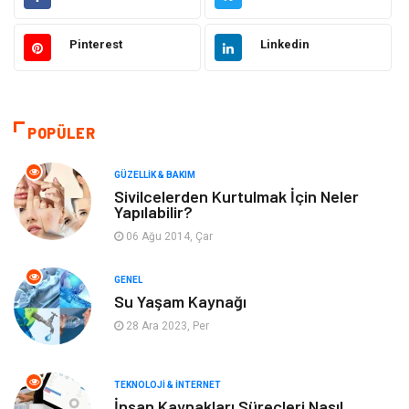
Moda
Sağlıklı Yaşam
Pinterest
Linkedin
Güzellik & Bakım
Otomotiv
Bilgisayar & Yazılım
Tatil
POPÜLER
Makine
Dekorasyon
GÜZELLIK & BAKIM
Sivilcelerden Kurtulmak İçin Neler
Yapılabilir?
Giyim
Alışveriş
06 Ağu 2014, Çar
Yeme & İçme
Gıda
GENEL
Su Yaşam Kaynağı
Keyif & Hobi
Organizasyon
28 Ara 2023, Per
Müzik
Gençlik & Eğlence
TEKNOLOJI & İNTERNET
Gayrimenkul
Spor
İnsan Kaynakları Süreçleri Nasıl