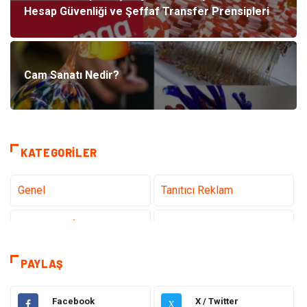
Hesap Güvenliği ve Şeffaf Transfer Prensipleri
Cam Sanatı Nedir?
KATEGORILER
Genel
Tanıtıcı Reklam
Teknoloji & İnternet
Sağlık
Eğitim & Kariyer
Hizmet
PAYLAŞ
Gündem
Hukuk
Facebook
X / Twitter
X