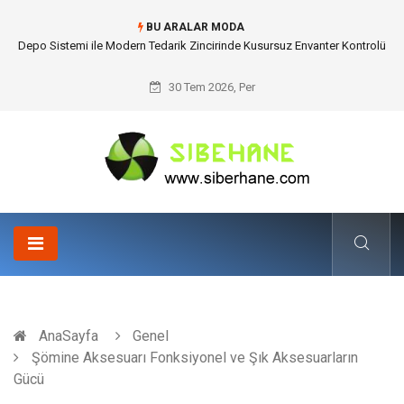
BU ARALAR MODA
Akrilik Boyama Seti ile Evinizde Dijitalden Uzak Bir Deşarj Alanı Tasarlayın
30 Tem 2026, Per
AnaSayfa
Genel
Şömine Aksesuarı Fonksiyonel ve Şık Aksesuarların
Gücü