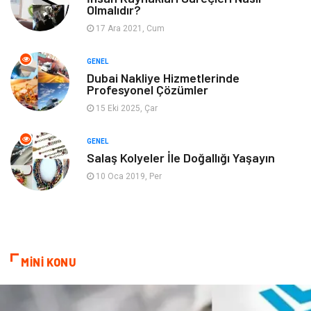
Olmalıdır?
17 Ara 2021, Cum
Finans& Ekonomi
Anne & Çocuk
GENEL
Genel Kültür
Emlak
Dubai Nakliye Hizmetlerinde
Profesyonel Çözümler
Ev İşleri
Evlilik Rehberi
15 Eki 2025, Çar
Mobilya
göz sağlığı
GENEL
Salaş Kolyeler İle Doğallığı Yaşayın
Astroloji
Sigorta
10 Oca 2019, Per
Cam
Mermer
Bebek Giyim
Veteriner
MİNİ KONU
oğlak burcu kadını
akne sorunu