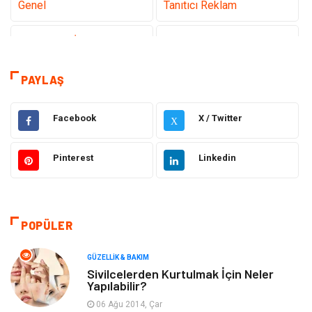
Genel
Tanıtıcı Reklam
Teknoloji & İnternet
Sağlık
Eğitim & Kariyer
Hizmet
PAYLAŞ
Gündem
Hukuk
Facebook
X / Twitter
X
Moda
Sağlıklı Yaşam
Pinterest
Linkedin
Güzellik & Bakım
Otomotiv
Bilgisayar & Yazılım
Tatil
POPÜLER
Makine
Dekorasyon
GÜZELLIK & BAKIM
Sivilcelerden Kurtulmak İçin Neler
Yapılabilir?
Giyim
Alışveriş
06 Ağu 2014, Çar