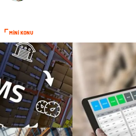
Cam
Mermer
Bebek Giyim
Veteriner
MİNİ KONU
oğlak burcu kadını
akne sorunu
Çadır
Yazı Tahtaları
Pet Malzemeleri