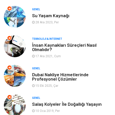
Yeme & İçme
Gıda
GENEL
Su Yaşam Kaynağı
Keyif & Hobi
Organizasyon
28 Ara 2023, Per
Müzik
Gençlik & Eğlence
TEKNOLOJI & İNTERNET
Gayrimenkul
Spor
İnsan Kaynakları Süreçleri Nasıl
Olmalıdır?
17 Ara 2021, Cum
Finans& Ekonomi
Anne & Çocuk
GENEL
Genel Kültür
Emlak
Dubai Nakliye Hizmetlerinde
Profesyonel Çözümler
Ev İşleri
Evlilik Rehberi
15 Eki 2025, Çar
Mobilya
göz sağlığı
GENEL
Salaş Kolyeler İle Doğallığı Yaşayın
Astroloji
Sigorta
10 Oca 2019, Per