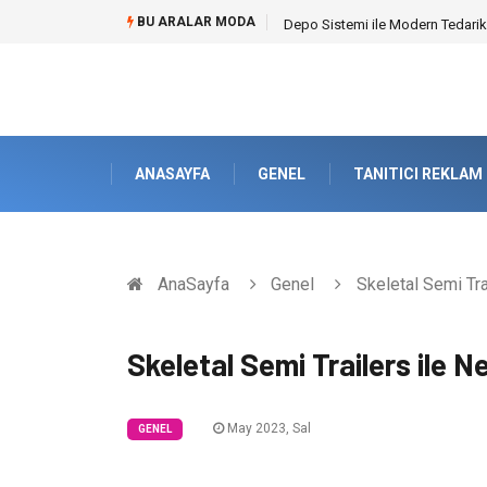
BU ARALAR MODA
Akrilik Boyama Seti ile Evinizde D
ANASAYFA
GENEL
TANITICI REKLAM
AnaSayfa
Genel
Skeletal Semi Trai
Skeletal Semi Trailers ile N
May 2023, Sal
GENEL