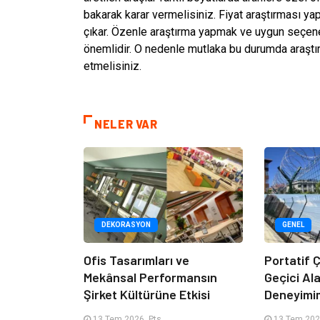
bakarak karar vermelisiniz. Fiyat araştırması yap
çıkar. Özenle araştırma yapmak ve uygun seçen
önemlidir. O nedenle mutlaka bu durumda araştır
etmelisiniz.
NELER VAR
DEKORASYON
GENEL
Ofis Tasarımları ve
Portatif Ç
Mekânsal Performansın
Geçici Al
Şirket Kültürüne Etkisi
Deneyimi
13 Tem 2026, Pts
13 Tem 202