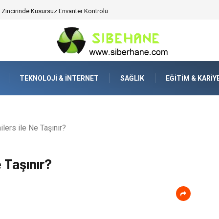
ijitalden Uzak Bir Deşarj Alanı Tasarlayın
TEKNOLOJI & İNTERNET
SAĞLIK
EĞITIM & KARIY
lers ile Ne Taşınır?
e Taşınır?