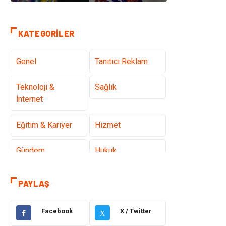
KATEGORILER
Genel
Tanıtıcı Reklam
Teknoloji &
Sağlık
İnternet
Eğitim & Kariyer
Hizmet
Gündem
Hukuk
Moda
Sağlıklı Yaşam
PAYLAŞ
Güzellik & Bakım
Otomotiv
Facebook
X / Twitter
X