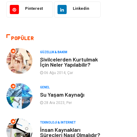
Bilgisayar &
Tatil
Yazılım
Pinterest
Linkedin
Makine
Dekorasyon
POPÜLER
Giyim
Alışveriş
GÜZELLIK & BAKIM
Yeme & İçme
Gıda
Sivilcelerden Kurtulmak
İçin Neler Yapılabilir?
Keyif & Hobi
Organizasyon
06 Ağu 2014, Çar
Müzik
Gençlik & Eğlence
GENEL
Su Yaşam Kaynağı
Gayrimenkul
Spor
28 Ara 2023, Per
Finans& Ekonomi
Anne & Çocuk
TEKNOLOJI & İNTERNET
İnsan Kaynakları
Genel Kültür
Emlak
Süreçleri Nasıl Olmalıdır?