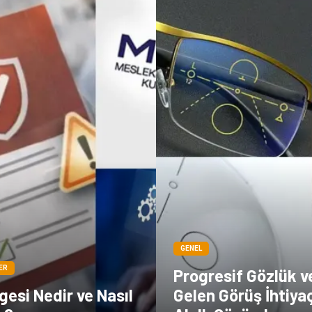
GENEL
ER
Progresif Gözlük v
esi Nedir ve Nasıl
Gelen Görüş İhtiya