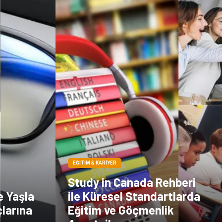
EĞITIM & KARIYER
Study in Canada Rehberi
e Yaşla
ile Küresel Standartlarda
çlarına
Eğitim ve Göçmenlik