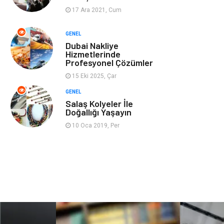
17 Ara 2021, Cum
Ev İşleri
Evlilik Rehberi
GENEL
Dubai Nakliye
Mobilya
göz sağlığı
Hizmetlerinde
Profesyonel Çözümler
Astroloji
Sigorta
15 Eki 2025, Çar
GENEL
Cam
Mermer
Salaş Kolyeler İle
Doğallığı Yaşayın
Bebek Giyim
Veteriner
10 Oca 2019, Per
oğlak burcu kadını
akne sorunu
Çadır
Yazı Tahtaları
Pet Malzemeleri