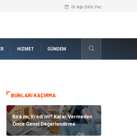
Güvenilir Chip Satışı: Dijital Masa Oyun
02 Ağu 2026, Paz
ER
HIZMET
GÜNDEM
BUNLARI KAÇIRMA
Kira mı, Kredi mi? Karar Vermeden
Önce Genel Değerlendirme