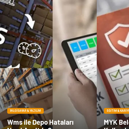
BILGISAYAR & YAZILIM
EĞITIM & KARIY
Wms ile Depo Hataları
MYK Belg