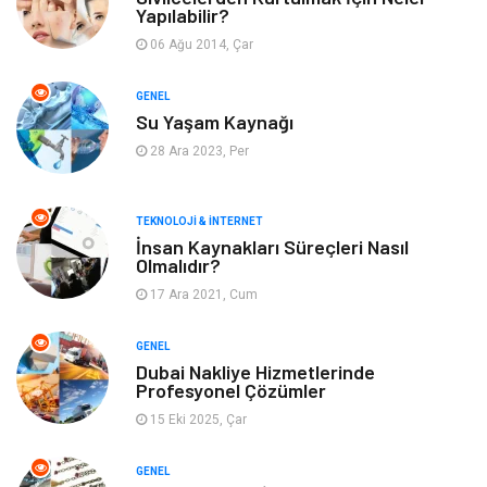
Yapılabilir?
Giyim
Alışveriş
06 Ağu 2014, Çar
Yeme & İçme
Gıda
GENEL
Su Yaşam Kaynağı
Keyif & Hobi
Organizasyon
28 Ara 2023, Per
Müzik
Gençlik & Eğlence
TEKNOLOJI & İNTERNET
Gayrimenkul
Spor
İnsan Kaynakları Süreçleri Nasıl
Olmalıdır?
17 Ara 2021, Cum
Finans& Ekonomi
Anne & Çocuk
GENEL
Genel Kültür
Emlak
Dubai Nakliye Hizmetlerinde
Profesyonel Çözümler
Ev İşleri
Evlilik Rehberi
15 Eki 2025, Çar
Mobilya
göz sağlığı
GENEL