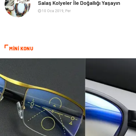
Salaş Kolyeler İle Doğallığı Yaşayın
Astroloji
Sigorta
10 Oca 2019, Per
Cam
Mermer
Bebek Giyim
Veteriner
MİNİ KONU
oğlak burcu kadını
akne sorunu
Çadır
Yazı Tahtaları
Pet Malzemeleri