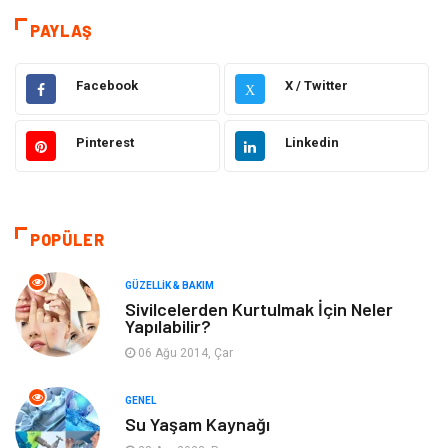
Eğitim & Kariyer
Hizmet
PAYLAŞ
Gündem
Hukuk
Facebook
X / Twitter
X
Moda
Sağlıklı Yaşam
Pinterest
Linkedin
Güzellik & Bakım
Otomotiv
Bilgisayar & Yazılım
Tatil
POPÜLER
Makine
Dekorasyon
GÜZELLIK & BAKIM
Sivilcelerden Kurtulmak İçin Neler
Yapılabilir?
Giyim
Alışveriş
06 Ağu 2014, Çar
Yeme & İçme
Gıda
GENEL
Su Yaşam Kaynağı
Keyif & Hobi
Organizasyon