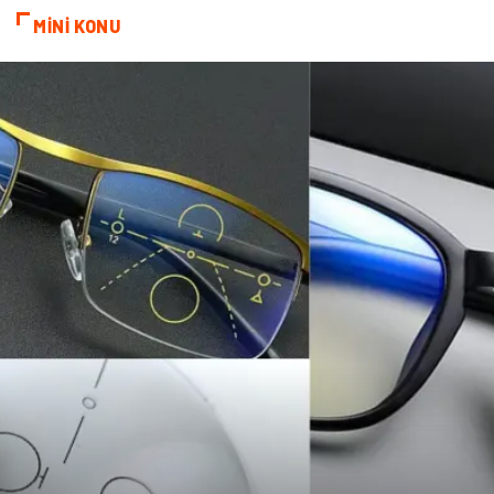
MİNİ KONU
oğlak burcu kadını
akne sorunu
Çadır
Yazı Tahtaları
Pet Malzemeleri