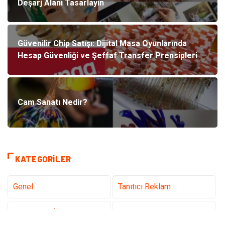
Deşarj Alanı Tasarlayın
Güvenilir Chip Satışı: Dijital Masa Oyunlarında
Hesap Güvenliği ve Şeffaf Transfer Prensipleri
Cam Sanatı Nedir?
KATEGORILER
Genel
Tanıtıcı Reklam
Teknoloji & İnternet
Sağlık