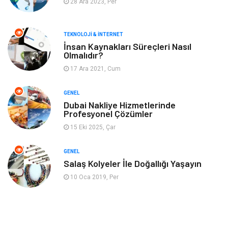
28 Ara 2023, Per
Müzik
Gençlik & Eğlence
TEKNOLOJI & İNTERNET
Gayrimenkul
Spor
İnsan Kaynakları Süreçleri Nasıl
Olmalıdır?
17 Ara 2021, Cum
Finans& Ekonomi
Anne & Çocuk
GENEL
Genel Kültür
Emlak
Dubai Nakliye Hizmetlerinde
Profesyonel Çözümler
Ev İşleri
Evlilik Rehberi
15 Eki 2025, Çar
Mobilya
göz sağlığı
GENEL
Salaş Kolyeler İle Doğallığı Yaşayın
Astroloji
Sigorta
10 Oca 2019, Per
Cam
Mermer
Bebek Giyim
Veteriner