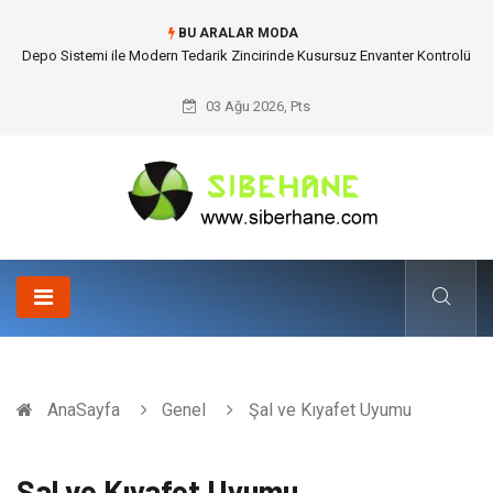
BU ARALAR MODA
Akrilik Boyama Seti ile Evinizde Dijitalden Uzak Bir Deşarj Alanı Tasarlayın
03 Ağu 2026, Pts
AnaSayfa
Genel
Şal ve Kıyafet Uyumu
Şal ve Kıyafet Uyumu