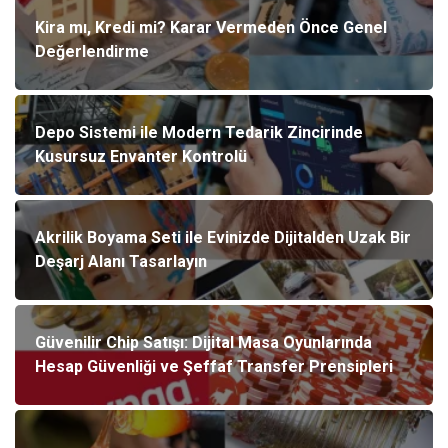
Kira mı, Kredi mi? Karar Vermeden Önce Genel
Değerlendirme
Depo Sistemi ile Modern Tedarik Zincirinde
Kusursuz Envanter Kontrolü
Akrilik Boyama Seti ile Evinizde Dijitalden Uzak Bir
Deşarj Alanı Tasarlayın
Güvenilir Chip Satışı: Dijital Masa Oyunlarında
Hesap Güvenliği ve Şeffaf Transfer Prensipleri