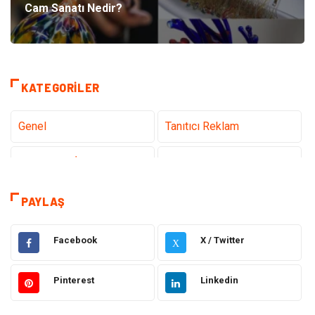
Cam Sanatı Nedir?
KATEGORILER
Genel
Tanıtıcı Reklam
Teknoloji & İnternet
Sağlık
Eğitim & Kariyer
Hizmet
PAYLAŞ
Gündem
Hukuk
Facebook
X / Twitter
X
Moda
Sağlıklı Yaşam
Pinterest
Linkedin
Güzellik & Bakım
Otomotiv