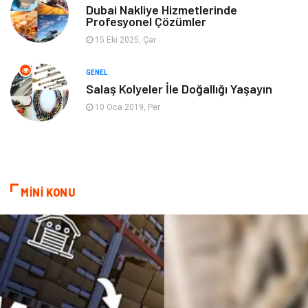
Dubai Nakliye Hizmetlerinde
Profesyonel Çözümler
Ev İşleri
Evlilik Rehberi
15 Eki 2025, Çar
Mobilya
göz sağlığı
GENEL
Salaş Kolyeler İle Doğallığı Yaşayın
Astroloji
Sigorta
10 Oca 2019, Per
Cam
Mermer
Bebek Giyim
Veteriner
MİNİ KONU
oğlak burcu kadını
akne sorunu
Çadır
Yazı Tahtaları
Pet Malzemeleri