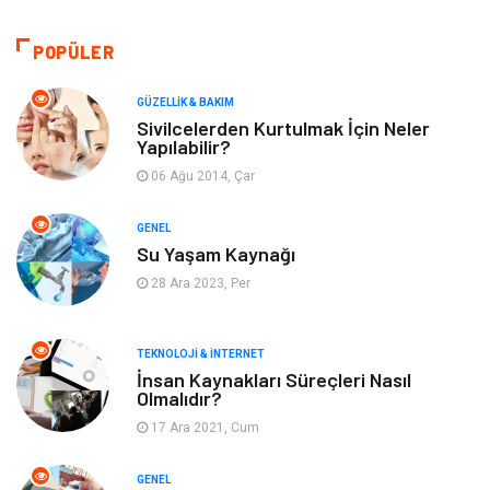
Bilgisayar & Yazılım
Tatil
POPÜLER
Makine
Dekorasyon
GÜZELLIK & BAKIM
Sivilcelerden Kurtulmak İçin Neler
Yapılabilir?
Giyim
Alışveriş
06 Ağu 2014, Çar
Yeme & İçme
Gıda
GENEL
Su Yaşam Kaynağı
Keyif & Hobi
Organizasyon
28 Ara 2023, Per
Müzik
Gençlik & Eğlence
TEKNOLOJI & İNTERNET
Gayrimenkul
Spor
İnsan Kaynakları Süreçleri Nasıl
Olmalıdır?
17 Ara 2021, Cum
Finans& Ekonomi
Anne & Çocuk
GENEL
Genel Kültür
Emlak