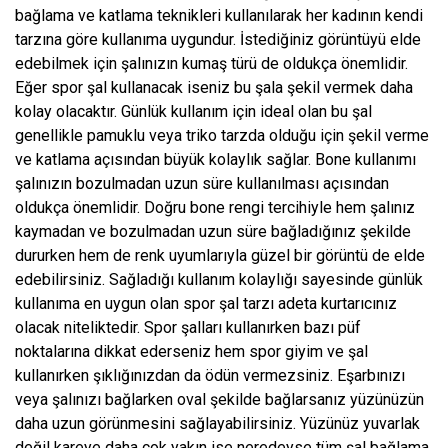
bağlama ve katlama teknikleri kullanılarak her kadının kendi
tarzına göre kullanıma uygundur. İstediğiniz görüntüyü elde
edebilmek için şalınızın kumaş türü de oldukça önemlidir.
Eğer spor şal kullanacak iseniz bu şala şekil vermek daha
kolay olacaktır. Günlük kullanım için ideal olan bu şal
genellikle pamuklu veya triko tarzda olduğu için şekil verme
ve katlama açısından büyük kolaylık sağlar. Bone kullanımı
şalınızın bozulmadan uzun süre kullanılması açısından
oldukça önemlidir. Doğru bone rengi tercihiyle hem şalınız
kaymadan ve bozulmadan uzun süre bağladığınız şekilde
dururken hem de renk uyumlarıyla güzel bir görüntü de elde
edebilirsiniz. Sağladığı kullanım kolaylığı sayesinde günlük
kullanıma en uygun olan spor şal tarzı adeta kurtarıcınız
olacak niteliktedir. Spor şalları kullanırken bazı püf
noktalarına dikkat ederseniz hem spor giyim ve şal
kullanırken şıklığınızdan da ödün vermezsiniz. Eşarbınızı
veya şalınızı bağlarken oval şekilde bağlarsanız yüzünüzün
daha uzun görünmesini sağlayabilirsiniz. Yüzünüz yuvarlak
değil kareye daha çok yakın ise neredeyse tüm şal bağlama