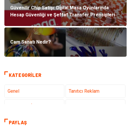
Güvenilir Chip Satışı: Dijital Masa Oyunlarında
Hesap Güvenliği ve Şeffaf Transfer Prensipleri
Cam Sanatı Nedir?
KATEGORILER
Genel
Tanıtıcı Reklam
Teknoloji & İnternet
Sağlık
Eğitim & Kariyer
Hizmet
PAYLAŞ