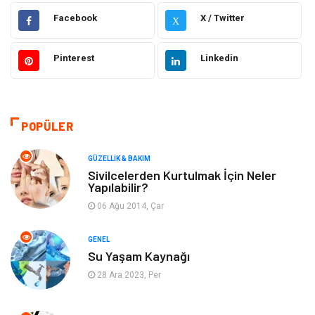
Gündem
Hukuk
Facebook
X / Twitter
X
Moda
Sağlıklı Yaşam
Pinterest
Linkedin
Güzellik & Bakım
Otomotiv
Bilgisayar & Yazılım
Tatil
POPÜLER
Makine
Dekorasyon
GÜZELLIK & BAKIM
Sivilcelerden Kurtulmak İçin Neler
Yapılabilir?
Giyim
Alışveriş
06 Ağu 2014, Çar
Yeme & İçme
Gıda
GENEL
Su Yaşam Kaynağı
Keyif & Hobi
Organizasyon
28 Ara 2023, Per
Müzik
Gençlik & Eğlence