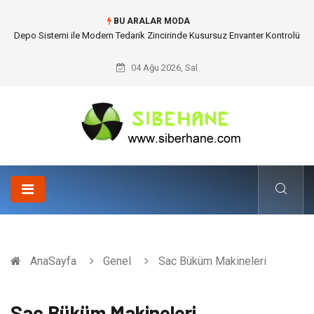
BU ARALAR MODA
Akrilik Boyama Seti ile Evinizde Dijitalden Uzak Bir Deşarj Alanı Tasarlayın
04 Ağu 2026, Sal
AnaSayfa
Genel
Sac Büküm Makineleri
Sac Büküm Makineleri