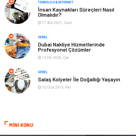
TEKNOLOJI & İNTERNET
Gayrimenkul
Spor
İnsan Kaynakları Süreçleri Nasıl
Olmalıdır?
17 Ara 2021, Cum
Finans& Ekonomi
Anne & Çocuk
GENEL
Genel Kültür
Emlak
Dubai Nakliye Hizmetlerinde
Profesyonel Çözümler
Ev İşleri
Evlilik Rehberi
15 Eki 2025, Çar
Mobilya
göz sağlığı
GENEL
Salaş Kolyeler İle Doğallığı Yaşayın
Astroloji
Sigorta
10 Oca 2019, Per
Cam
Mermer
Bebek Giyim
Veteriner
MİNİ KONU
oğlak burcu kadını
akne sorunu