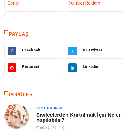
Genel
Tanıtıcı Reklam
Teknoloji & İnternet
Sağlık
Eğitim & Kariyer
Hizmet
PAYLAŞ
Gündem
Hukuk
Facebook
X / Twitter
X
Moda
Sağlıklı Yaşam
Pinterest
Linkedin
Güzellik & Bakım
Otomotiv
Bilgisayar & Yazılım
Tatil
POPÜLER
Makine
Dekorasyon
GÜZELLIK & BAKIM
Sivilcelerden Kurtulmak İçin Neler
Yapılabilir?
Giyim
Alışveriş
06 Ağu 2014, Çar