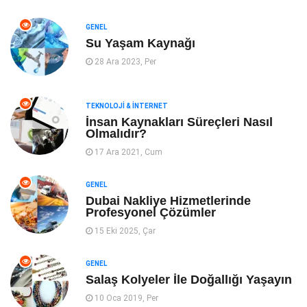
Yeme & İçme
Gıda
GENEL
Su Yaşam Kaynağı
Keyif & Hobi
Organizasyon
28 Ara 2023, Per
Müzik
Gençlik & Eğlence
TEKNOLOJI & İNTERNET
Gayrimenkul
Spor
İnsan Kaynakları Süreçleri Nasıl
Olmalıdır?
17 Ara 2021, Cum
Finans& Ekonomi
Anne & Çocuk
GENEL
Genel Kültür
Emlak
Dubai Nakliye Hizmetlerinde
Profesyonel Çözümler
Ev İşleri
Evlilik Rehberi
15 Eki 2025, Çar
Mobilya
göz sağlığı
GENEL
Salaş Kolyeler İle Doğallığı Yaşayın
Astroloji
Sigorta
10 Oca 2019, Per