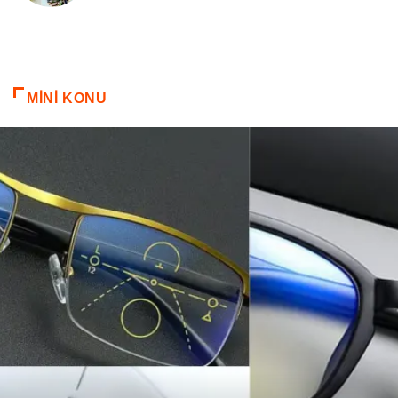
Cam
Mermer
Bebek Giyim
Veteriner
MİNİ KONU
oğlak burcu kadını
akne sorunu
Çadır
Yazı Tahtaları
Pet Malzemeleri