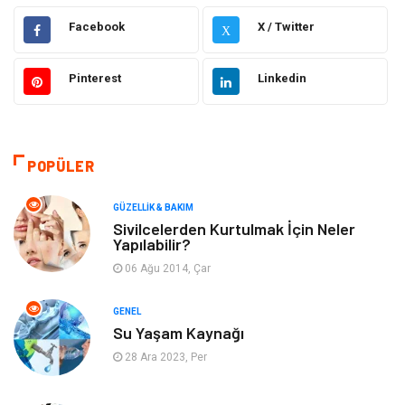
Gündem
Hukuk
Facebook
X / Twitter
X
Moda
Sağlıklı Yaşam
Pinterest
Linkedin
Güzellik & Bakım
Otomotiv
Bilgisayar & Yazılım
Tatil
POPÜLER
Makine
Dekorasyon
GÜZELLIK & BAKIM
Sivilcelerden Kurtulmak İçin Neler
Yapılabilir?
Giyim
Alışveriş
06 Ağu 2014, Çar
Yeme & İçme
Gıda
GENEL
Su Yaşam Kaynağı
Keyif & Hobi
Organizasyon
28 Ara 2023, Per
Müzik
Gençlik & Eğlence