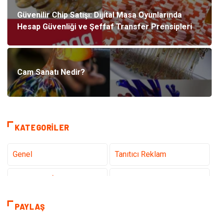
Güvenilir Chip Satışı: Dijital Masa Oyunlarında
Hesap Güvenliği ve Şeffaf Transfer Prensipleri
Cam Sanatı Nedir?
KATEGORILER
Genel
Tanıtıcı Reklam
Teknoloji & İnternet
Sağlık
Eğitim & Kariyer
Hizmet
PAYLAŞ