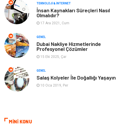
TEKNOLOJI & İNTERNET
Gayrimenkul
Spor
İnsan Kaynakları Süreçleri Nasıl
Olmalıdır?
17 Ara 2021, Cum
Finans& Ekonomi
Anne & Çocuk
GENEL
Genel Kültür
Emlak
Dubai Nakliye Hizmetlerinde
Profesyonel Çözümler
Ev İşleri
Evlilik Rehberi
15 Eki 2025, Çar
Mobilya
göz sağlığı
GENEL
Salaş Kolyeler İle Doğallığı Yaşayın
Astroloji
Sigorta
10 Oca 2019, Per
Cam
Mermer
Bebek Giyim
Veteriner
MİNİ KONU
oğlak burcu kadını
akne sorunu