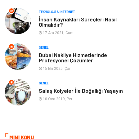
Müzik
Gençlik & Eğlence
TEKNOLOJI & İNTERNET
Gayrimenkul
Spor
İnsan Kaynakları Süreçleri Nasıl
Olmalıdır?
17 Ara 2021, Cum
Finans& Ekonomi
Anne & Çocuk
GENEL
Genel Kültür
Emlak
Dubai Nakliye Hizmetlerinde
Profesyonel Çözümler
Ev İşleri
Evlilik Rehberi
15 Eki 2025, Çar
Mobilya
göz sağlığı
GENEL
Salaş Kolyeler İle Doğallığı Yaşayın
Astroloji
Sigorta
10 Oca 2019, Per
Cam
Mermer
Bebek Giyim
Veteriner
MİNİ KONU