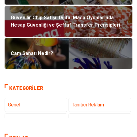
Güvenilir Chip Satışı: Dijital Masa Oyunlarında
Hesap Güvenliği ve Şeffaf Transfer Prensipleri
Cam Sanatı Nedir?
KATEGORILER
Genel
Tanıtıcı Reklam
Teknoloji & İnternet
Sağlık
Eğitim & Kariyer
Hizmet