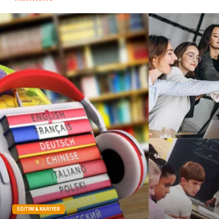
oğlak burcu kadını
akne sorunu
Çadır
Yazı Tahtaları
Pet Malzemeleri
EĞITIM & KARIYER