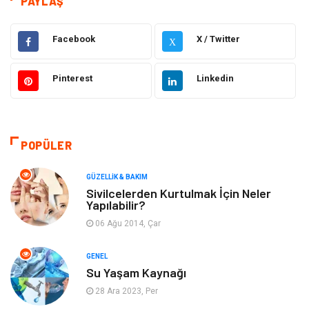
PAYLAŞ
Gündem
Hukuk
Facebook
X / Twitter
X
Moda
Sağlıklı Yaşam
Pinterest
Linkedin
Güzellik & Bakım
Otomotiv
Bilgisayar & Yazılım
Tatil
POPÜLER
Makine
Dekorasyon
GÜZELLIK & BAKIM
Sivilcelerden Kurtulmak İçin Neler
Yapılabilir?
Giyim
Alışveriş
06 Ağu 2014, Çar
Yeme & İçme
Gıda
GENEL
Su Yaşam Kaynağı
Keyif & Hobi
Organizasyon
28 Ara 2023, Per