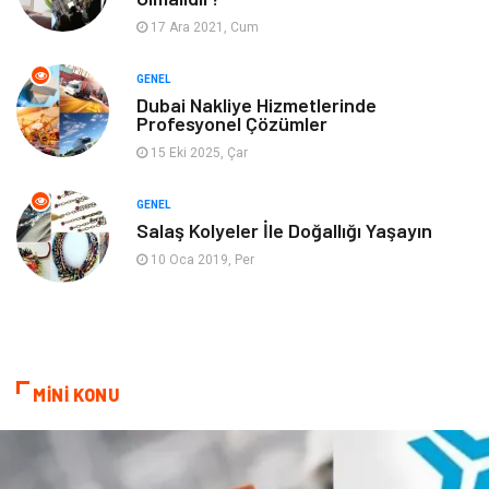
17 Ara 2021, Cum
Finans& Ekonomi
Anne & Çocuk
GENEL
Genel Kültür
Emlak
Dubai Nakliye Hizmetlerinde
Profesyonel Çözümler
Ev İşleri
Evlilik Rehberi
15 Eki 2025, Çar
Mobilya
göz sağlığı
GENEL
Salaş Kolyeler İle Doğallığı Yaşayın
Astroloji
Sigorta
10 Oca 2019, Per
Cam
Mermer
Bebek Giyim
Veteriner
MİNİ KONU
oğlak burcu kadını
akne sorunu
Çadır
Yazı Tahtaları