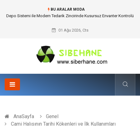
BU ARALAR MODA
Akrilik Boyama Seti ile Evinizde Dijitalden Uzak Bir Deşarj Alanı Tasarlayın
01 Ağu 2026, Cts
AnaSayfa
Genel
Cami Halısının Tarihi Kökenleri ve İlk Kullanımları