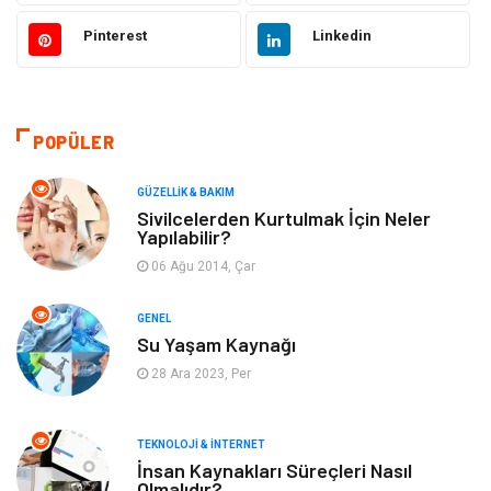
Moda
Sağlıklı Yaşam
Pinterest
Linkedin
Güzellik & Bakım
Otomotiv
Bilgisayar & Yazılım
Tatil
POPÜLER
Makine
Dekorasyon
GÜZELLIK & BAKIM
Sivilcelerden Kurtulmak İçin Neler
Yapılabilir?
Giyim
Alışveriş
06 Ağu 2014, Çar
Yeme & İçme
Gıda
GENEL
Su Yaşam Kaynağı
Keyif & Hobi
Organizasyon
28 Ara 2023, Per
Müzik
Gençlik & Eğlence
TEKNOLOJI & İNTERNET
Gayrimenkul
Spor
İnsan Kaynakları Süreçleri Nasıl
Olmalıdır?