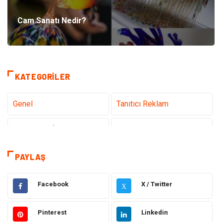
Cam Sanatı Nedir?
KATEGORILER
Genel
Tanıtıcı Reklam
Teknoloji & İnternet
Sağlık
Eğitim & Kariyer
Hizmet
PAYLAŞ
Gündem
Hukuk
Facebook
X / Twitter
X
Moda
Sağlıklı Yaşam
Pinterest
Linkedin