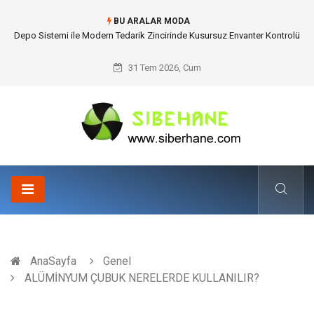
BU ARALAR MODA
Akrilik Boyama Seti ile Evinizde Dijitalden Uzak Bir Deşarj Alanı Tasarlayın
31 Tem 2026, Cum
AnaSayfa
Genel
ALÜMİNYUM ÇUBUK NERELERDE KULLANILIR?