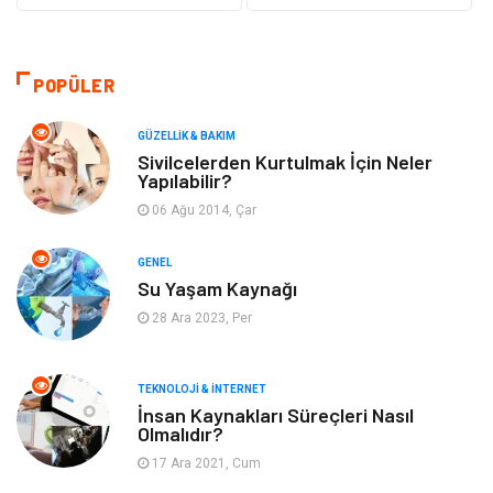
Güzellik & Bakım
Otomotiv
Bilgisayar & Yazılım
Tatil
POPÜLER
Makine
Dekorasyon
GÜZELLIK & BAKIM
Sivilcelerden Kurtulmak İçin Neler
Yapılabilir?
Giyim
Alışveriş
06 Ağu 2014, Çar
Yeme & İçme
Gıda
GENEL
Su Yaşam Kaynağı
Keyif & Hobi
Organizasyon
28 Ara 2023, Per
Müzik
Gençlik & Eğlence
TEKNOLOJI & İNTERNET
Gayrimenkul
Spor
İnsan Kaynakları Süreçleri Nasıl
Olmalıdır?
17 Ara 2021, Cum
Finans& Ekonomi
Anne & Çocuk