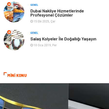
GENEL
Genel Kültür
Emlak
Dubai Nakliye Hizmetlerinde
Profesyonel Çözümler
Ev İşleri
Evlilik Rehberi
15 Eki 2025, Çar
Mobilya
göz sağlığı
GENEL
Salaş Kolyeler İle Doğallığı Yaşayın
Astroloji
Sigorta
10 Oca 2019, Per
Cam
Mermer
Bebek Giyim
Veteriner
MİNİ KONU
oğlak burcu kadını
akne sorunu
Çadır
Yazı Tahtaları
Pet Malzemeleri