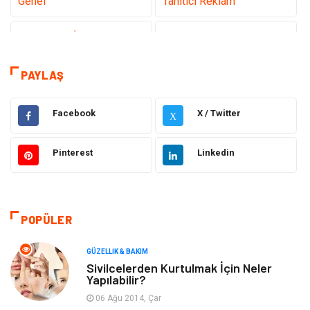
Genel
Tanıtıcı Reklam
Teknoloji & İnternet
Sağlık
Eğitim & Kariyer
Hizmet
PAYLAŞ
Gündem
Hukuk
Facebook
X / Twitter
X
Moda
Sağlıklı Yaşam
Pinterest
Linkedin
Güzellik & Bakım
Otomotiv
Bilgisayar & Yazılım
Tatil
POPÜLER
Makine
Dekorasyon
GÜZELLIK & BAKIM
Sivilcelerden Kurtulmak İçin Neler
Yapılabilir?
Giyim
Alışveriş
06 Ağu 2014, Çar