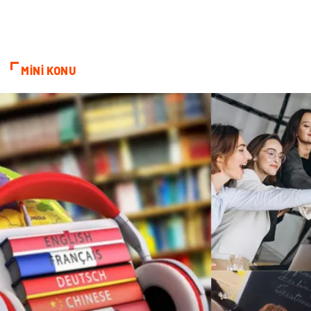
Cam
Mermer
Bebek Giyim
Veteriner
MİNİ KONU
oğlak burcu kadını
akne sorunu
Çadır
Yazı Tahtaları
Pet Malzemeleri