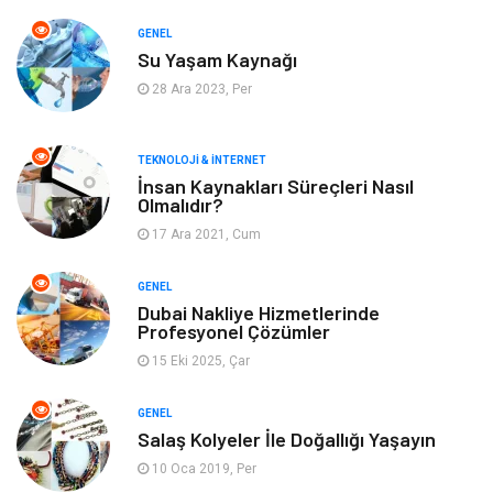
Yeme & İçme
Gıda
GENEL
Su Yaşam Kaynağı
Keyif & Hobi
Organizasyon
28 Ara 2023, Per
Müzik
Gençlik & Eğlence
TEKNOLOJI & İNTERNET
Gayrimenkul
Spor
İnsan Kaynakları Süreçleri Nasıl
Olmalıdır?
17 Ara 2021, Cum
Finans& Ekonomi
Anne & Çocuk
GENEL
Genel Kültür
Emlak
Dubai Nakliye Hizmetlerinde
Profesyonel Çözümler
Ev İşleri
Evlilik Rehberi
15 Eki 2025, Çar
Mobilya
göz sağlığı
GENEL
Salaş Kolyeler İle Doğallığı Yaşayın
Astroloji
Sigorta
10 Oca 2019, Per