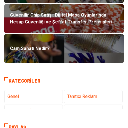
Güvenilir Chip Satışı: Dijital Masa Oyunlarında
Hesap Güvenliği ve Şeffaf Transfer Prensipleri
Cam Sanatı Nedir?
KATEGORILER
Genel
Tanıtıcı Reklam
Teknoloji & İnternet
Sağlık
Eğitim & Kariyer
Hizmet
PAYLAŞ