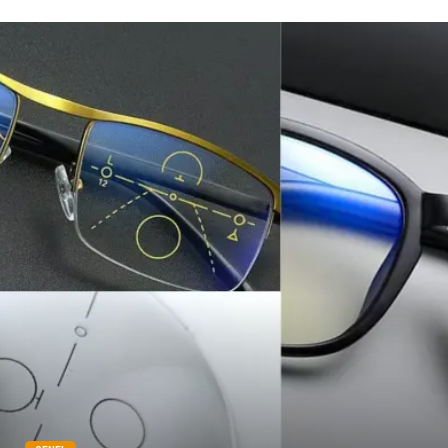
oğlak burcu kadını
akne sorunu
Çadır
Yazı Tahtaları
Pet Malzemeleri