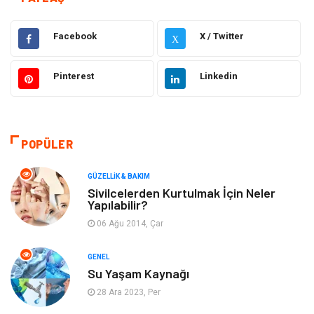
Gündem
Hukuk
Facebook
X / Twitter
X
Moda
Sağlıklı Yaşam
Pinterest
Linkedin
Güzellik & Bakım
Otomotiv
Bilgisayar & Yazılım
Tatil
POPÜLER
Makine
Dekorasyon
GÜZELLIK & BAKIM
Sivilcelerden Kurtulmak İçin Neler
Yapılabilir?
Giyim
Alışveriş
06 Ağu 2014, Çar
Yeme & İçme
Gıda
GENEL
Su Yaşam Kaynağı
Keyif & Hobi
Organizasyon
28 Ara 2023, Per