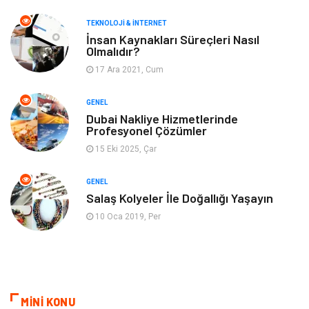
Müzik
Gençlik & Eğlence
TEKNOLOJI & İNTERNET
Gayrimenkul
Spor
İnsan Kaynakları Süreçleri Nasıl
Olmalıdır?
17 Ara 2021, Cum
Finans& Ekonomi
Anne & Çocuk
GENEL
Genel Kültür
Emlak
Dubai Nakliye Hizmetlerinde
Profesyonel Çözümler
Ev İşleri
Evlilik Rehberi
15 Eki 2025, Çar
Mobilya
göz sağlığı
GENEL
Salaş Kolyeler İle Doğallığı Yaşayın
Astroloji
Sigorta
10 Oca 2019, Per
Cam
Mermer
Bebek Giyim
Veteriner
MİNİ KONU