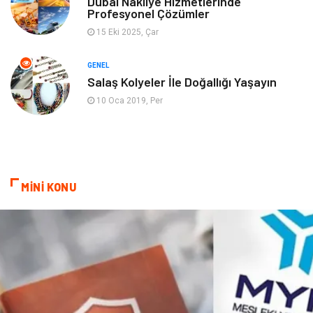
Dubai Nakliye Hizmetlerinde
Profesyonel Çözümler
Ev İşleri
Evlilik Rehberi
15 Eki 2025, Çar
Mobilya
göz sağlığı
GENEL
Salaş Kolyeler İle Doğallığı Yaşayın
Astroloji
Sigorta
10 Oca 2019, Per
Cam
Mermer
Bebek Giyim
Veteriner
MİNİ KONU
oğlak burcu kadını
akne sorunu
Çadır
Yazı Tahtaları
Pet Malzemeleri