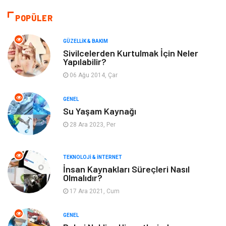
Bilgisayar & Yazılım
Tatil
POPÜLER
Makine
Dekorasyon
GÜZELLIK & BAKIM
Sivilcelerden Kurtulmak İçin Neler
Yapılabilir?
Giyim
Alışveriş
06 Ağu 2014, Çar
Yeme & İçme
Gıda
GENEL
Su Yaşam Kaynağı
Keyif & Hobi
Organizasyon
28 Ara 2023, Per
Müzik
Gençlik & Eğlence
TEKNOLOJI & İNTERNET
Gayrimenkul
Spor
İnsan Kaynakları Süreçleri Nasıl
Olmalıdır?
17 Ara 2021, Cum
Finans& Ekonomi
Anne & Çocuk
GENEL
Genel Kültür
Emlak