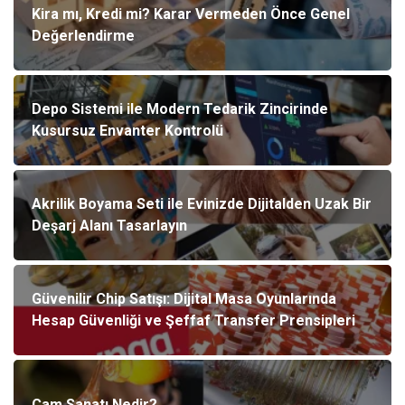
Kira mı, Kredi mi? Karar Vermeden Önce Genel
Değerlendirme
Depo Sistemi ile Modern Tedarik Zincirinde
Kusursuz Envanter Kontrolü
Akrilik Boyama Seti ile Evinizde Dijitalden Uzak Bir
Deşarj Alanı Tasarlayın
Güvenilir Chip Satışı: Dijital Masa Oyunlarında
Hesap Güvenliği ve Şeffaf Transfer Prensipleri
Cam Sanatı Nedir?