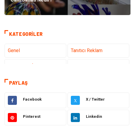
KATEGORILER
Genel
Tanıtıcı Reklam
Teknoloji & İnternet
Sağlık
Eğitim & Kariyer
Hizmet
PAYLAŞ
Gündem
Hukuk
Facebook
X / Twitter
X
Moda
Sağlıklı Yaşam
Pinterest
Linkedin
Güzellik & Bakım
Otomotiv