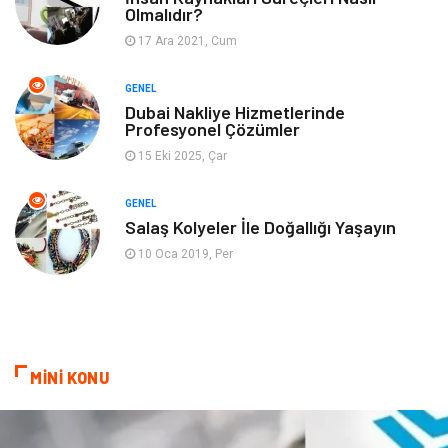
Olmalıdır?
17 Ara 2021, Cum
Finans& Ekonomi
Anne & Çocuk
GENEL
Genel Kültür
Emlak
Dubai Nakliye Hizmetlerinde
Profesyonel Çözümler
Ev İşleri
Evlilik Rehberi
15 Eki 2025, Çar
Mobilya
göz sağlığı
GENEL
Salaş Kolyeler İle Doğallığı Yaşayın
Astroloji
Sigorta
10 Oca 2019, Per
Cam
Mermer
Bebek Giyim
Veteriner
MİNİ KONU
oğlak burcu kadını
akne sorunu