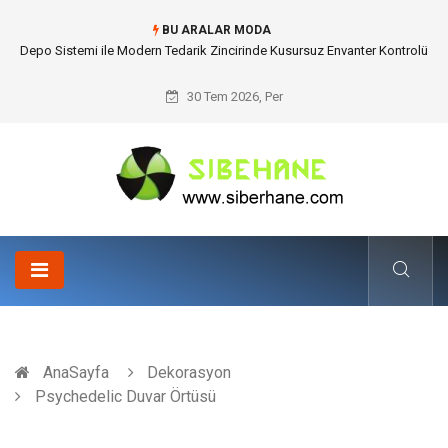
BU ARALAR MODA
Akrilik Boyama Seti ile Evinizde Dijitalden Uzak Bir Deşarj Alanı Tasarlayın
30 Tem 2026, Per
AnaSayfa
Dekorasyon
Psychedelic Duvar Örtüsü