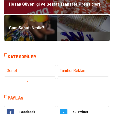
Hesap Güvenliği ve Şeffaf Transfer Prensipleri
Cam Sanatı Nedir?
KATEGORILER
Genel
Tanıtıcı Reklam
Teknoloji & İnternet
Sağlık
Eğitim & Kariyer
Hizmet
PAYLAŞ
Gündem
Hukuk
Facebook
X / Twitter
X