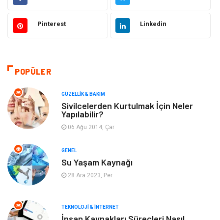
Moda
Sağlıklı Yaşam
Pinterest
Linkedin
Güzellik & Bakım
Otomotiv
Bilgisayar & Yazılım
Tatil
POPÜLER
Makine
Dekorasyon
GÜZELLIK & BAKIM
Sivilcelerden Kurtulmak İçin Neler
Yapılabilir?
Giyim
Alışveriş
06 Ağu 2014, Çar
Yeme & İçme
Gıda
GENEL
Su Yaşam Kaynağı
Keyif & Hobi
Organizasyon
28 Ara 2023, Per
Müzik
Gençlik & Eğlence
TEKNOLOJI & İNTERNET
Gayrimenkul
Spor
İnsan Kaynakları Süreçleri Nasıl