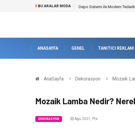
BU ARALAR MODA
Akrilik Boyama Seti ile Evinizde D
ANASAYFA
GENEL
TANITICI REKLAM
AnaSayfa
Dekorasyon
Mozaik Lam
Mozaik Lamba Nedir? Nerele
Ağu 2021, Pts
DEKORASYON