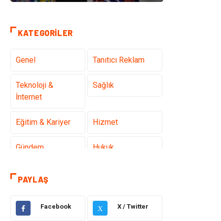
KATEGORILER
Genel
Tanıtıcı Reklam
Teknoloji &
Sağlık
İnternet
Eğitim & Kariyer
Hizmet
Gündem
Hukuk
Moda
Sağlıklı Yaşam
PAYLAŞ
Güzellik & Bakım
Otomotiv
Facebook
X / Twitter
X