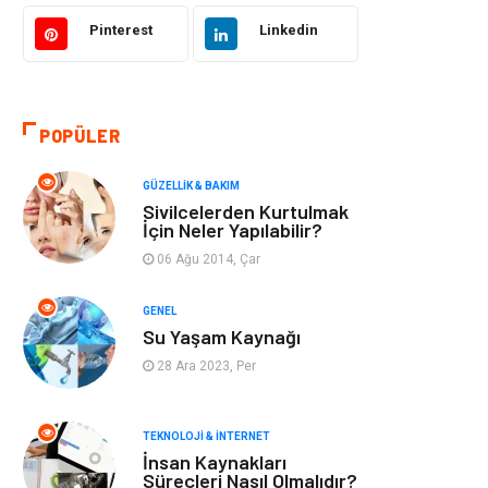
Bilgisayar &
Tatil
Yazılım
Pinterest
Linkedin
Makine
Dekorasyon
POPÜLER
Giyim
Alışveriş
GÜZELLIK & BAKIM
Yeme & İçme
Gıda
Sivilcelerden Kurtulmak
İçin Neler Yapılabilir?
Keyif & Hobi
Organizasyon
06 Ağu 2014, Çar
Müzik
Gençlik & Eğlence
GENEL
Su Yaşam Kaynağı
Gayrimenkul
Spor
28 Ara 2023, Per
Finans& Ekonomi
Anne & Çocuk
TEKNOLOJI & İNTERNET
İnsan Kaynakları
Genel Kültür
Emlak
Süreçleri Nasıl Olmalıdır?