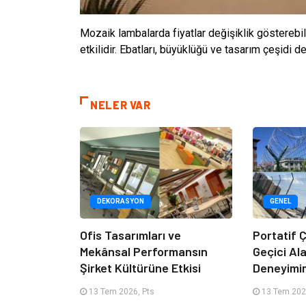
Mozaik lambalarda fiyatlar değişiklik gösterebili
etkilidir. Ebatları, büyüklüğü ve tasarım çeşidi de
NELER VAR
DEKORASYON
GENEL
Ofis Tasarımları ve
Portatif Ç
Mekânsal Performansın
Geçici Al
Şirket Kültürüne Etkisi
Deneyimi
13 Tem 2026, Pts
13 Tem 202