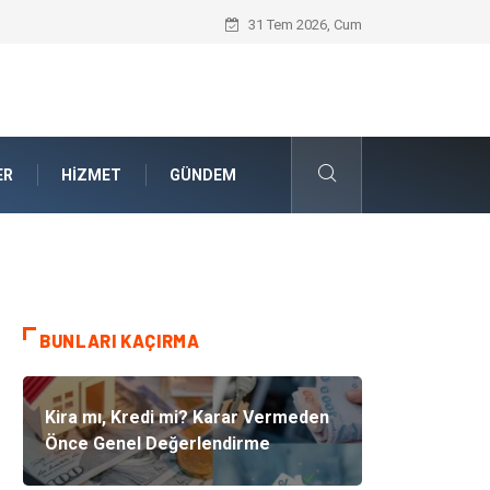
Güvenilir Chip Satışı: Dijital Masa Oyun
31 Tem 2026, Cum
ER
HIZMET
GÜNDEM
BUNLARI KAÇIRMA
Kira mı, Kredi mi? Karar Vermeden
Önce Genel Değerlendirme