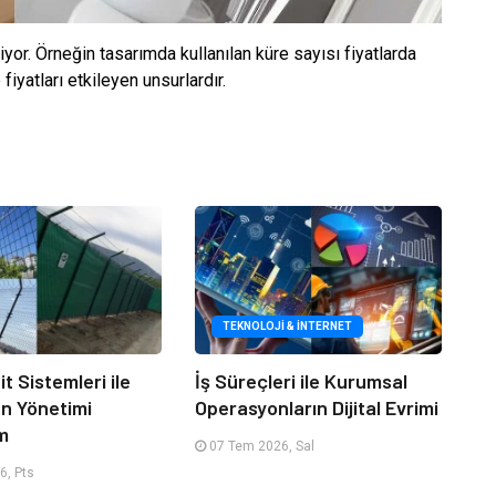
yor. Örneğin tasarımda kullanılan küre sayısı fiyatlarda
 fiyatları etkileyen unsurlardır.
TEKNOLOJI & İNTERNET
it Sistemleri ile
İş Süreçleri ile Kurumsal
an Yönetimi
Operasyonların Dijital Evrimi
m
07 Tem 2026, Sal
6, Pts