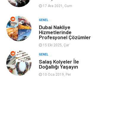
17 Ara 2021, Cum
Ev İşleri
Evlilik Rehberi
GENEL
Dubai Nakliye
Mobilya
göz sağlığı
Hizmetlerinde
Profesyonel Çözümler
Astroloji
Sigorta
15 Eki 2025, Çar
GENEL
Cam
Mermer
Salaş Kolyeler İle
Doğallığı Yaşayın
Bebek Giyim
Veteriner
10 Oca 2019, Per
oğlak burcu kadını
akne sorunu
Çadır
Yazı Tahtaları
Pet Malzemeleri