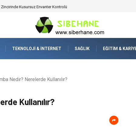
ijitalden Uzak Bir Deşarj Alanı Tasarlayın
TEKNOLOJI & İNTERNET
SAĞLIK
EĞITIM & KARIY
ba Nedir? Nerelerde Kullanılır?
rde Kullanılır?